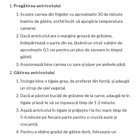
Pregătirea antricotului
Scoate carnea din frigider cu aproximativ 30 de minute
înainte de gătire, astfel încât să ajungă la temperatura
camerei.
Dacă antricotul are o margine groasă de grăsime,
îndepărtează o parte din ea, lăsând un strat subțire de
aproximativ 0,5 cm pentru un plus de savoare în timpul
gătirii.
Asezonează bine carnea cu sare și piper pe ambele părți.
Gătirea antricotului
Încinge bine o tigaie grea, de preferat din fontă, și adaugă
un strop de ulei vegetal.
Dacă ai păstrat bucăți de grăsime de la carne, adaugă-le în
tigaie și lasă-le să se topească timp de 1-2 minute.
Așază antricotul în tigaie și prăjește-l la foc mare timp de
5-6 minute pe fiecare parte pentru o crustă aurie și
crocantă.
Pentru a obține gradul de gătire dorit, folosește un