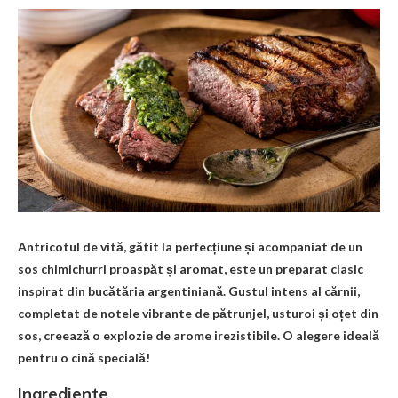
Antricotul de vită, gătit la perfecțiune și acompaniat de un
sos chimichurri proaspăt și aromat, este un preparat clasic
inspirat din bucătăria argentiniană. Gustul intens al cărnii,
completat de notele vibrante de pătrunjel, usturoi și oțet din
sos, creează o explozie de arome irezistibile. O alegere ideală
pentru o cină specială!
Ingrediente