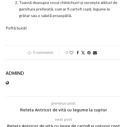
Toarnă deasupra sosul chimichurri și servește alături de
garnitura preferată, cum ar fi cartofi copți, legume la
grătar sau o salată proaspătă.
Poftă bună!
0 comments
0
ADMIND
previous post
Reteta Antricot de vită cu legume la cuptor
next post
Reteta Antricot de vită cu piure de cartofi și usturoi copt