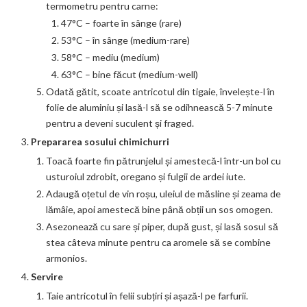
termometru pentru carne:
47°C – foarte în sânge (rare)
53°C – în sânge (medium-rare)
58°C – mediu (medium)
63°C – bine făcut (medium-well)
Odată gătit, scoate antricotul din tigaie, învelește-l în
folie de aluminiu și lasă-l să se odihnească 5-7 minute
pentru a deveni suculent și fraged.
Prepararea sosului chimichurri
Toacă foarte fin pătrunjelul și amestecă-l într-un bol cu
usturoiul zdrobit, oregano și fulgii de ardei iute.
Adaugă oțetul de vin roșu, uleiul de măsline și zeama de
lămâie, apoi amestecă bine până obții un sos omogen.
Asezonează cu sare și piper, după gust, și lasă sosul să
stea câteva minute pentru ca aromele să se combine
armonios.
Servire
Taie antricotul în felii subțiri și așază-l pe farfurii.