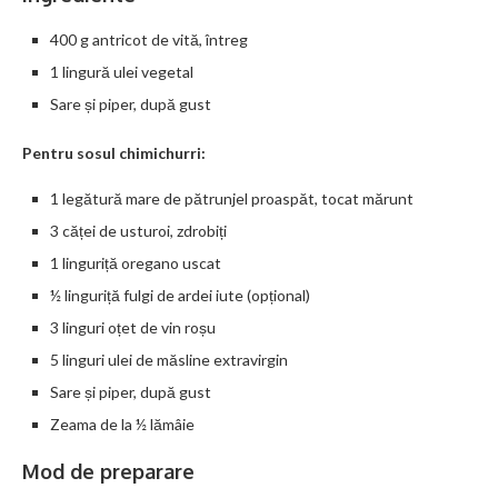
400 g antricot de vită, întreg
1 lingură ulei vegetal
Sare și piper, după gust
Pentru sosul chimichurri:
1 legătură mare de pătrunjel proaspăt, tocat mărunt
3 căței de usturoi, zdrobiți
1 linguriță oregano uscat
½ linguriță fulgi de ardei iute (opțional)
3 linguri oțet de vin roșu
5 linguri ulei de măsline extravirgin
Sare și piper, după gust
Zeama de la ½ lămâie
Mod de preparare