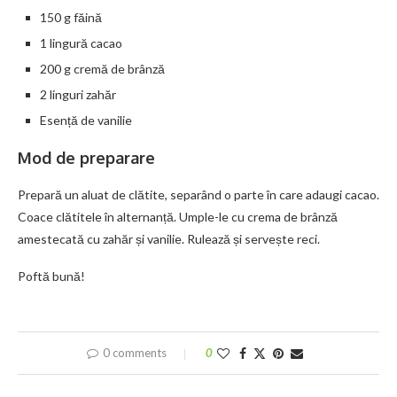
150 g făină
1 lingură cacao
200 g cremă de brânză
2 linguri zahăr
Esență de vanilie
Mod de preparare
Prepară un aluat de clătite, separând o parte în care adaugi cacao.
Coace clătitele în alternanță. Umple-le cu crema de brânză
amestecată cu zahăr și vanilie. Rulează și servește reci.
Poftă bună!
0 comments
0