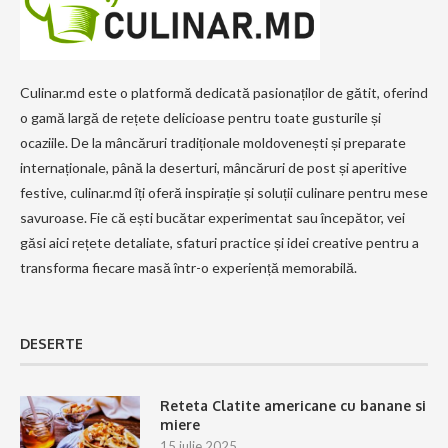
Culinar.md este o platformă dedicată pasionaților de gătit, oferind
o gamă largă de rețete delicioase pentru toate gusturile și
ocaziile. De la mâncăruri tradiționale moldovenești și preparate
internaționale, până la deserturi, mâncăruri de post și aperitive
festive, culinar.md îți oferă inspirație și soluții culinare pentru mese
savuroase. Fie că ești bucătar experimentat sau începător, vei
găsi aici rețete detaliate, sfaturi practice și idei creative pentru a
transforma fiecare masă într-o experiență memorabilă.
DESERTE
Reteta Clatite americane cu banane si
miere
15 iulie 2025