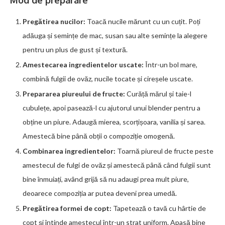
Mod de preparare
Pregătirea nucilor:
Toacă nucile mărunt cu un cuțit. Poți
adăuga și semințe de mac, susan sau alte semințe la alegere
pentru un plus de gust și textură.
Amestecarea ingredientelor uscate:
Într-un bol mare,
combină fulgii de ovăz, nucile tocate și cireșele uscate.
Prepararea piureului de fructe:
Curăță mărul și taie-l
cubulețe, apoi pasează-l cu ajutorul unui blender pentru a
obține un piure. Adaugă mierea, scorțișoara, vanilia și sarea.
Amestecă bine până obții o compoziție omogenă.
Combinarea ingredientelor:
Toarnă piureul de fructe peste
amestecul de fulgi de ovăz și amestecă până când fulgii sunt
bine înmuiați, având grijă să nu adaugi prea mult piure,
deoarece compoziția ar putea deveni prea umedă.
Pregătirea formei de copt:
Tapetează o tavă cu hârtie de
copt și întinde amestecul într-un strat uniform. Apasă bine