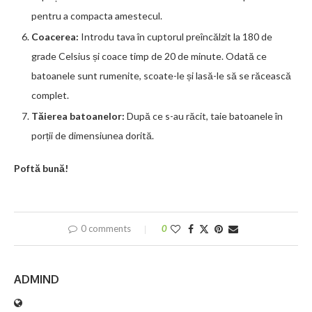
pentru a compacta amestecul.
Coacerea:
Introdu tava în cuptorul preîncălzit la 180 de
grade Celsius și coace timp de 20 de minute. Odată ce
batoanele sunt rumenite, scoate-le și lasă-le să se răcească
complet.
Tăierea batoanelor:
După ce s-au răcit, taie batoanele în
porții de dimensiunea dorită.
Poftă bună!
0 comments
0
ADMIND