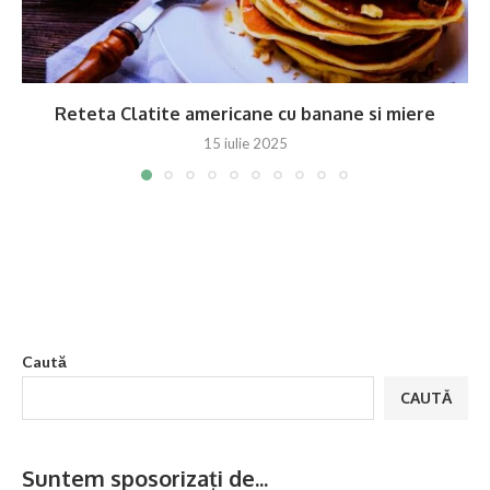
Reteta Clatite americane cu banane si miere
15 iulie 2025
Caută
CAUTĂ
Suntem sposorizați de...