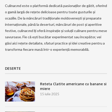
Culinar.md este o platformă dedicată pasionaților de gătit, oferind
o gamă largă de rețete delicioase pentru toate gusturile și
ocaziile. De la mâncăruri tradiționale moldovenești și preparate
internaționale, până la deserturi, mâncăruri de post și aperitive
festive, culinar.md îți oferă inspirație și soluții culinare pentru mese
savuroase. Fie că ești bucătar experimentat sau începător, vei
găsi aici rețete detaliate, sfaturi practice și idei creative pentru a
transforma fiecare masă într-o experiență memorabilă.
DESERTE
Reteta Clatite americane cu banane si
miere
15 iulie 2025