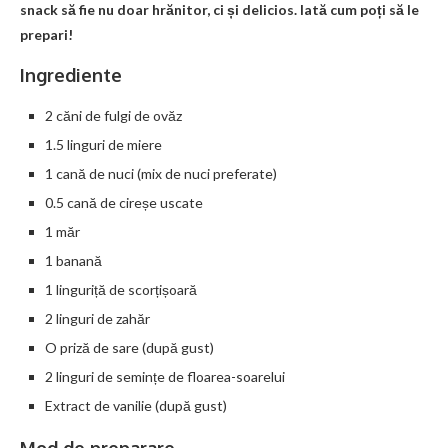
snack să fie nu doar hrănitor, ci și delicios. Iată cum poți să le
prepari!
Ingrediente
2 căni de fulgi de ovăz
1.5 linguri de miere
1 cană de nuci (mix de nuci preferate)
0.5 cană de cireșe uscate
1 măr
1 banană
1 linguriță de scorțișoară
2 linguri de zahăr
O priză de sare (după gust)
2 linguri de semințe de floarea-soarelui
Extract de vanilie (după gust)