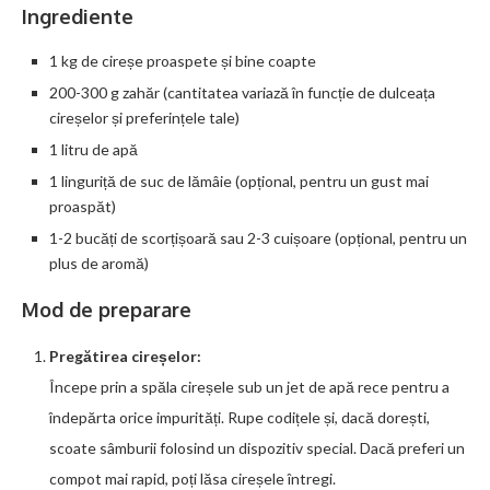
Ingrediente
1 kg de cireșe proaspete și bine coapte
200-300 g zahăr (cantitatea variază în funcție de dulceața
cireșelor și preferințele tale)
1 litru de apă
1 linguriță de suc de lămâie (opțional, pentru un gust mai
proaspăt)
1-2 bucăți de scorțișoară sau 2-3 cuișoare (opțional, pentru un
plus de aromă)
Mod de preparare
Pregătirea cireșelor:
Începe prin a spăla cireșele sub un jet de apă rece pentru a
îndepărta orice impurități. Rupe codițele și, dacă dorești,
scoate sâmburii folosind un dispozitiv special. Dacă preferi un
compot mai rapid, poți lăsa cireșele întregi.