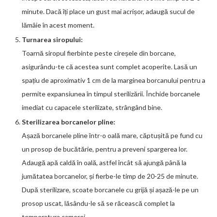
minute. Dacă îți place un gust mai acrișor, adaugă sucul de
lămâie în acest moment.
Turnarea siropului:
Toarnă siropul fierbinte peste cireșele din borcane,
asigurându-te că acestea sunt complet acoperite. Lasă un
spațiu de aproximativ 1 cm de la marginea borcanului pentru a
permite expansiunea în timpul sterilizării. Închide borcanele
imediat cu capacele sterilizate, strângând bine.
Sterilizarea borcanelor pline:
Așază borcanele pline într-o oală mare, căptușită pe fund cu
un prosop de bucătărie, pentru a preveni spargerea lor.
Adaugă apă caldă în oală, astfel încât să ajungă până la
jumătatea borcanelor, și fierbe-le timp de 20-25 de minute.
După sterilizare, scoate borcanele cu grijă și așază-le pe un
prosop uscat, lăsându-le să se răcească complet la
temperatura camerei.