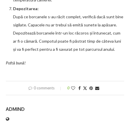
Depozitarea:
După ce borcanele s-au răcit complet, verifică dacă sunt bine
sigilate. Capacele nu ar trebui să emită sunete la apăsare.
Depozitează borcanele într-un loc răcoros și întunecat, cum
ar fi o cămară. Compotul poate fi păstrat timp de câteva luni
și va fi perfect pentru a fi savurat pe tot parcursul anului.
Poftă bună!
0 comments
0
ADMIND