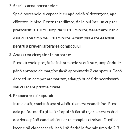
Sterilizarea borcanelor:
Spală borcanele și capacele cu apă caldă și detergent, apoi
clătește-le bine. Pentru sterilizare, fie le pui într-un cuptor
preîncălzit la 100°C timp de 10-15 minute, fie le fierbi într-o
oală cu apă timp de 5-10 minute. Acest pas este esențial
pentru a preveni alterarea compotului.
Așezarea cireșelor în borcane:
Pune cireșele pregătite în borcanele sterilizate, umplându-le
până aproape de margine (lasă aproximativ 2 cm spațiu). Dacă
dorești un compot aromatizat, adaugă bucăți de scorțișoară
sau cuișoare printre cireșe.
Prepararea siropului:
Într-o oală, combină apa și zahărul, amestecând bine. Pune
oala pe foc mediu și lasă siropul să fiarbă ușor, amestecând
ocazional până când zahărul este complet dizolvat. După ce
începe să clocotească, lasă-l să fiarbă la foc mic timp de 2-3