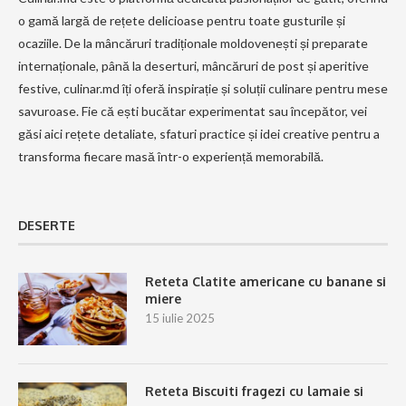
o gamă largă de rețete delicioase pentru toate gusturile și
ocaziile. De la mâncăruri tradiționale moldovenești și preparate
internaționale, până la deserturi, mâncăruri de post și aperitive
festive, culinar.md îți oferă inspirație și soluții culinare pentru mese
savuroase. Fie că ești bucătar experimentat sau începător, vei
găsi aici rețete detaliate, sfaturi practice și idei creative pentru a
transforma fiecare masă într-o experiență memorabilă.
DESERTE
Reteta Clatite americane cu banane si
miere
15 iulie 2025
Reteta Biscuiti fragezi cu lamaie si