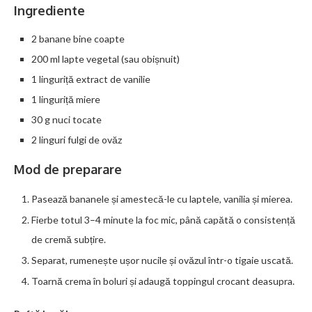
Ingrediente
2 banane bine coapte
200 ml lapte vegetal (sau obișnuit)
1 linguriță extract de vanilie
1 linguriță miere
30 g nuci tocate
2 linguri fulgi de ovăz
Mod de preparare
Pasează bananele și amestecă-le cu laptele, vanilia și mierea.
Fierbe totul 3–4 minute la foc mic, până capătă o consistență
de cremă subțire.
Separat, rumenește ușor nucile și ovăzul într-o tigaie uscată.
Toarnă crema în boluri și adaugă toppingul crocant deasupra.