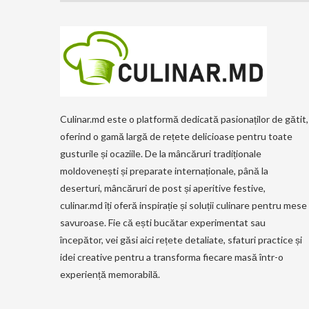
Culinar.md este o platformă dedicată pasionaților de gătit,
oferind o gamă largă de rețete delicioase pentru toate
gusturile și ocaziile. De la mâncăruri tradiționale
moldovenești și preparate internaționale, până la
deserturi, mâncăruri de post și aperitive festive,
culinar.md îți oferă inspirație și soluții culinare pentru mese
savuroase. Fie că ești bucătar experimentat sau
începător, vei găsi aici rețete detaliate, sfaturi practice și
idei creative pentru a transforma fiecare masă într-o
experiență memorabilă.