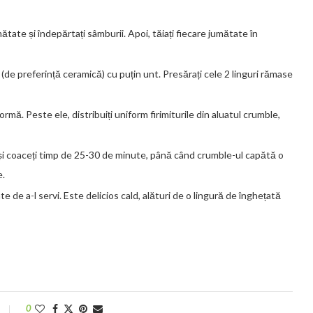
mătate și îndepărtați sâmburii. Apoi, tăiați fiecare jumătate în
de preferință ceramică) cu puțin unt. Presărați cele 2 linguri rămase
rmă. Peste ele, distribuiți uniform firimiturile din aluatul crumble,
 și coaceți timp de 25-30 de minute, până când crumble-ul capătă o
e.
e de a-l servi. Este delicios cald, alături de o lingură de înghețată
0