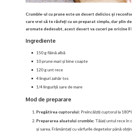
Crumble-ul cu prune este un desert delicios și reconfo
care vrei să te răsfeți cu un preparat simplu, dar plin 
aromate dedesubt, acest desert va cuceri pe oricine îl 
Ingrediente
150 g făină albă
10 prune mari și bine coapte
120 g unt rece
4 linguri zahăr tos
1/4 linguriță sare de mare
Mod de preparare
Pregătirea cuptorului:
Preîncălziți cuptorul la 180°
Prepararea aluatului crumble:
Tăiați untul rece în c
și sarea. Frământați cu vârfurile degetelor până obțin