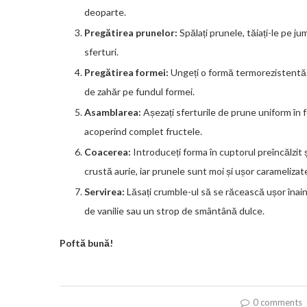
deoparte.
Pregătirea prunelor:
Spălați prunele, tăiați-le pe ju
sferturi.
Pregătirea formei:
Ungeți o formă termorezistentă (
de zahăr pe fundul formei.
Asamblarea:
Așezați sferturile de prune uniform în fo
acoperind complet fructele.
Coacerea:
Introduceți forma în cuptorul preîncălzit
crustă aurie, iar prunele sunt moi și ușor caramelizat
Servirea:
Lăsați crumble-ul să se răcească ușor înaint
de vanilie sau un strop de smântână dulce.
Poftă bună!
0 comments