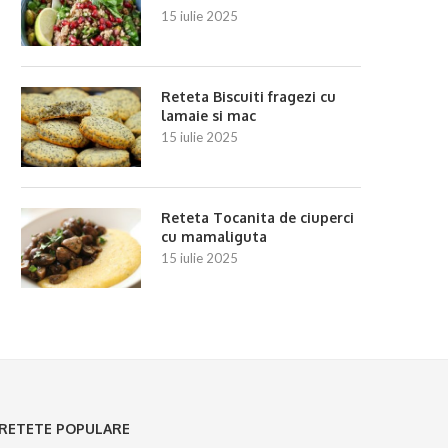
15 iulie 2025
Reteta Tartă rustică cu prune
Reteta Budincă de orez c
caramelizate
11 iulie 2025
Reteta Biscuiti fragezi cu
10 iulie 2025
lamaie si mac
15 iulie 2025
Reteta Tocanita de ciuperci
cu mamaliguta
15 iulie 2025
RETETE POPULARE