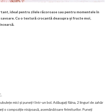
rtant, ideal pentru zilele răcoroase sau pentru momentele în
de savoare. Cu o textură crocantă deasupra și fructe moi,
încearcă.
C.
ubulețe mici și puneți-l într-un bol. Adăugați făina, 2 linguri de zahăr
eți o compoziție nisipoasă, asemănătoare firimiturilor. Puneți