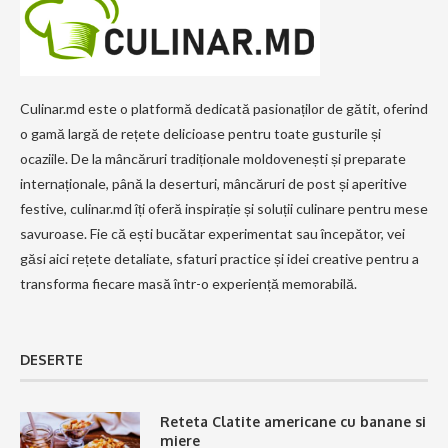
Culinar.md este o platformă dedicată pasionaților de gătit, oferind
o gamă largă de rețete delicioase pentru toate gusturile și
ocaziile. De la mâncăruri tradiționale moldovenești și preparate
internaționale, până la deserturi, mâncăruri de post și aperitive
festive, culinar.md îți oferă inspirație și soluții culinare pentru mese
savuroase. Fie că ești bucătar experimentat sau începător, vei
găsi aici rețete detaliate, sfaturi practice și idei creative pentru a
transforma fiecare masă într-o experiență memorabilă.
DESERTE
Reteta Clatite americane cu banane si
miere