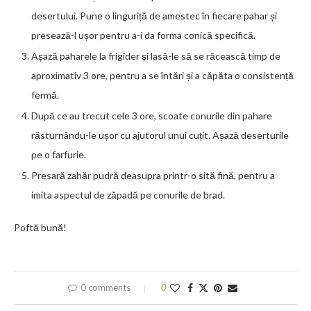
desertului. Pune o linguriță de amestec în fiecare pahar și
presează-l ușor pentru a-i da forma conică specifică.
Așază paharele la frigider și lasă-le să se răcească timp de
aproximativ 3 ore, pentru a se întări și a căpăta o consistență
fermă.
După ce au trecut cele 3 ore, scoate conurile din pahare
răsturnându-le ușor cu ajutorul unui cuțit. Așază deserturile
pe o farfurie.
Presară zahăr pudră deasupra printr-o sită fină, pentru a
imita aspectul de zăpadă pe conurile de brad.
Poftă bună!
0 comments
0