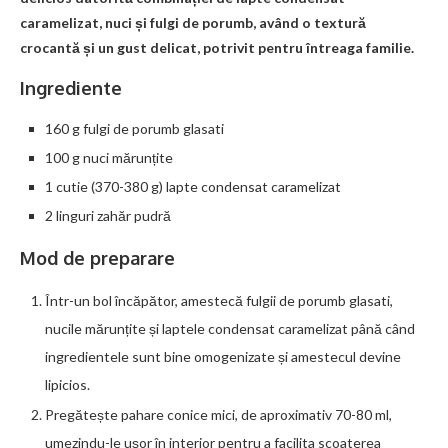
caramelizat, nuci și fulgi de porumb, având o textură
crocantă și un gust delicat, potrivit pentru întreaga familie.
Ingrediente
160 g fulgi de porumb glasati
100 g nuci mărunțite
1 cutie (370-380 g) lapte condensat caramelizat
2 linguri zahăr pudră
Mod de preparare
Într-un bol încăpător, amestecă fulgii de porumb glasati,
nucile mărunțite și laptele condensat caramelizat până când
ingredientele sunt bine omogenizate și amestecul devine
lipicios.
Pregătește pahare conice mici, de aproximativ 70-80 ml,
umezindu-le ușor în interior pentru a facilita scoaterea