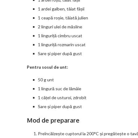
1 ardei galben, tăiat fâșii
1 ceapă roșie, tăiată julien
2 linguri ulei de măsline
1 linguriță cimbru uscat
1 linguriță rozmarin uscat
Sare și piper după gust
Pentru sosul de unt:
50 g unt
1 lingură suc de lămâie
1 cățel de usturoi, zdrobit
Sare și piper după gust
Mod de preparare
Preîncălzește cuptorul la 200°C și pregătește o tav