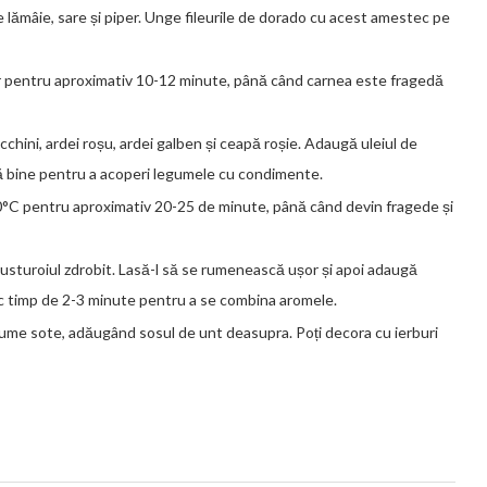
e lămâie, sare și piper. Unge fileurile de dorado cu acest amestec pe
tor pentru aproximativ 10-12 minute, până când carnea este fragedă
chini, ardei roșu, ardei galben și ceapă roșie. Adaugă uleiul de
ecă bine pentru a acoperi legumele cu condimente.
00°C pentru aproximativ 20-25 de minute, până când devin fragede și
ă usturoiul zdrobit. Lasă-l să se rumenească ușor și apoi adaugă
foc timp de 2-3 minute pentru a se combina aromele.
egume sote, adăugând sosul de unt deasupra. Poți decora cu ierburi