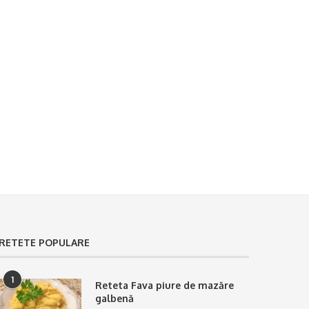
Reteta Paste cu ton și capere
Reteta Tagliatelle cu so
smântână
17 ianuarie 2025
17 ianuarie 2025
RETETE POPULARE
1
Reteta Fava piure de mazăre
galbenă