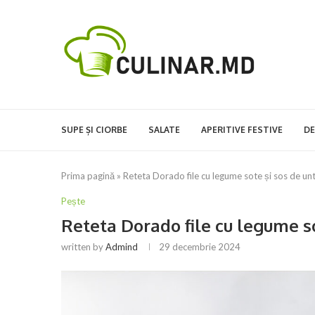
SUPE ȘI CIORBE
SALATE
APERITIVE FESTIVE
DE
Prima pagină
»
Reteta Dorado file cu legume sote și sos de un
Pește
Reteta Dorado file cu legume so
written by
Admind
29 decembrie 2024