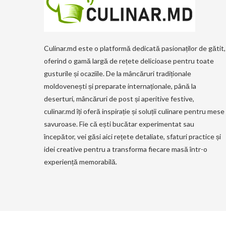
Culinar.md este o platformă dedicată pasionaților de gătit,
oferind o gamă largă de rețete delicioase pentru toate
gusturile și ocaziile. De la mâncăruri tradiționale
moldovenești și preparate internaționale, până la
deserturi, mâncăruri de post și aperitive festive,
culinar.md îți oferă inspirație și soluții culinare pentru mese
savuroase. Fie că ești bucătar experimentat sau
începător, vei găsi aici rețete detaliate, sfaturi practice și
idei creative pentru a transforma fiecare masă într-o
experiență memorabilă.