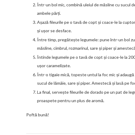
Într-un bol mic, combină uleiul de măsline cu sucul d
ambele părți.
Așază fileurile pe o tavă de copt și coace-le la cup
și ușor se desface.
Între timp, pregătește legumele: pune într-un bol zuc
măsline, cimbrul, rozmarinul, sare și piper și amest
Întinde legumele pe o tavă de copt și coace-le la 2
ușor caramelizate.
Într-o tigaie mică, topeste untul la foc mic și adaug
sucul de lămâie, sare și piper. Amestecă și lasă pe 
La final, servește fileurile de dorado pe un pat de l
proaspete pentru un plus de aromă.
Poftă bună!