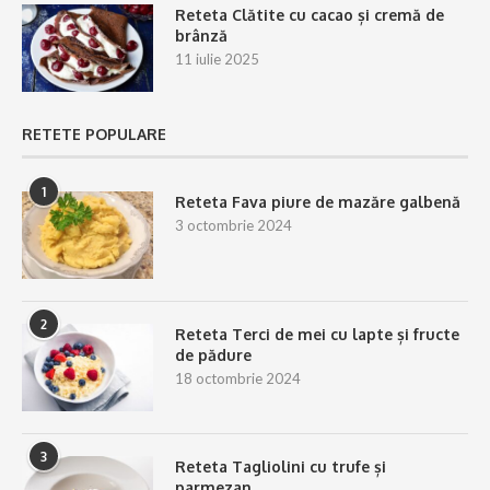
Reteta Clătite cu cacao și cremă de
brânză
11 iulie 2025
RETETE POPULARE
1
Reteta Fava piure de mazăre galbenă
3 octombrie 2024
2
Reteta Terci de mei cu lapte și fructe
de pădure
18 octombrie 2024
3
Reteta Tagliolini cu trufe și
parmezan