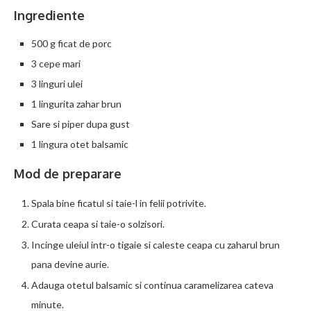
Ingrediente
500 g ficat de porc
3 cepe mari
3 linguri ulei
1 lingurita zahar brun
Sare si piper dupa gust
1 lingura otet balsamic
Mod de preparare
Spala bine ficatul si taie-l in felii potrivite.
Curata ceapa si taie-o solzisori.
Incinge uleiul intr-o tigaie si caleste ceapa cu zaharul brun
pana devine aurie.
Adauga otetul balsamic si continua caramelizarea cateva
minute.