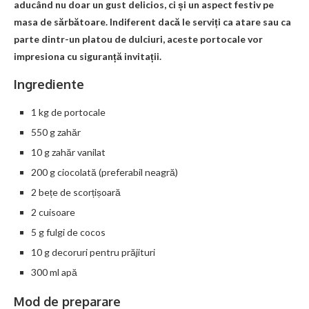
aducând nu doar un gust delicios, ci și un aspect festiv pe
masa de sărbătoare. Indiferent dacă le serviți ca atare sau ca
parte dintr-un platou de dulciuri, aceste portocale vor
impresiona cu siguranță invitații.
Ingrediente
1 kg de portocale
550 g zahăr
10 g zahăr vanilat
200 g ciocolată (preferabil neagră)
2 bețe de scorțișoară
2 cuisoare
5 g fulgi de cocos
10 g decoruri pentru prăjituri
300 ml apă
Mod de preparare