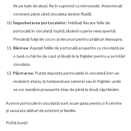
fie pe baie de aburi, fie în cuptorul cu microunde. Amestecați
constant până când ciocolata devine fluidă.
Împachetarea portocalelor:
Îmbibați fiecare felie de
portocală în ciocolată topită, lăsând o parte neacoperită.
Presărați fulgi de cocos și decoruri pentru prăjituri deasupra.
Răcirea:
Așezați feliile de portocală acoperite cu ciocolată pe
o tavă cu hârtie de copt și lăsați-le la frigider pentru a se întări
ciocolata.
Păstrarea:
Puteți depozita portocalele în ciocolată într-un
recipient etanș, la temperatura camerei sau în frigider, unde
se vor menține proaspete timp de până la două săptămâni.
Aceste portocale în ciocolată sunt acum gata pentru a fi servite
și savurate alături de prieteni și familie.
Poftă bună!