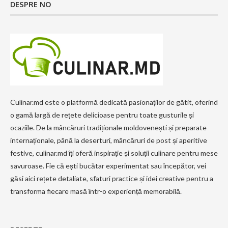
DESPRE NO
Culinar.md este o platformă dedicată pasionaților de gătit, oferind
o gamă largă de rețete delicioase pentru toate gusturile și
ocaziile. De la mâncăruri tradiționale moldovenești și preparate
internaționale, până la deserturi, mâncăruri de post și aperitive
festive, culinar.md îți oferă inspirație și soluții culinare pentru mese
savuroase. Fie că ești bucătar experimentat sau începător, vei
găsi aici rețete detaliate, sfaturi practice și idei creative pentru a
transforma fiecare masă într-o experiență memorabilă.