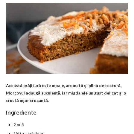
Această prăjitură este moale, aromată și plină de textură.
Morcovul adaugă suculență, iar migdalele un gust delicat și o
crustă ușor crocantă.
Ingrediente
2 ouă
150 g zahăr brun