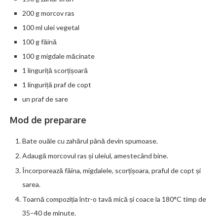
200 g morcov ras
100 ml ulei vegetal
100 g făină
100 g migdale măcinate
1 linguriță scorțișoară
1 linguriță praf de copt
un praf de sare
Mod de preparare
Bate ouăle cu zahărul până devin spumoase.
Adaugă morcovul ras și uleiul, amestecând bine.
Încorporează făina, migdalele, scorțișoara, praful de copt și
sarea.
Toarnă compoziția într-o tavă mică și coace la 180°C timp de
35–40 de minute.