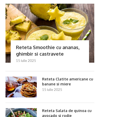
Reteta Smoothie cu ananas,
ghimbir si castravete
15 iulie 2025
Reteta Clatite americane cu
banane si miere
15 iulie 2025
Reteta Tăiței de orez cu rață
Reteta Piept de rață cu p
crocantă și...
păstârnac...
24 iunie 2025
24 iunie 2025
Reteta Salata de quinoa cu
avocado si rodie