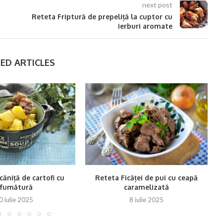
next post
Reteta Friptură de prepeliță la cuptor cu
ierburi aromate
ED ARTICLES
ăniță de cartofi cu
Reteta Ficăței de pui cu ceapă
afumătură
caramelizată
0 iulie 2025
8 iulie 2025