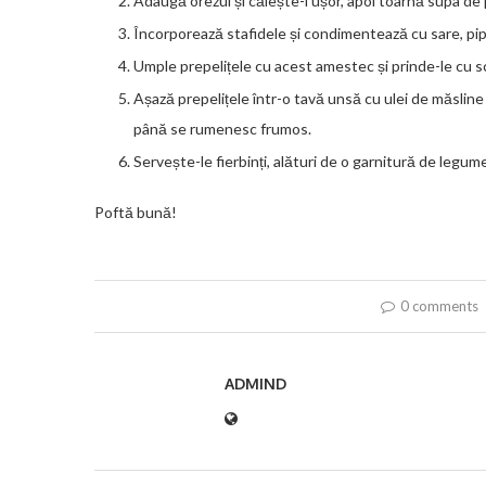
Adaugă orezul și călește-l ușor, apoi toarnă supa de p
Încorporează stafidele și condimentează cu sare, pip
Umple prepelițele cu acest amestec și prinde-le cu sc
Așază prepelițele într-o tavă unsă cu ulei de măsline
până se rumenesc frumos.
Servește-le fierbinți, alături de o garnitură de legum
Poftă bună!
0 comments
ADMIND