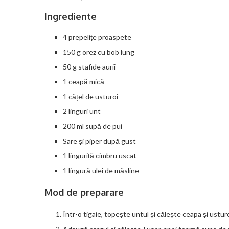
Ingrediente
4 prepelițe proaspete
150 g orez cu bob lung
50 g stafide aurii
1 ceapă mică
1 cățel de usturoi
2 linguri unt
200 ml supă de pui
Sare și piper după gust
1 linguriță cimbru uscat
1 lingură ulei de măsline
Mod de preparare
Într-o tigaie, topește untul și călește ceapa și ustu