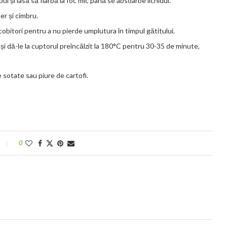
ui și lasă să fiarbă la foc mic până se absoarbe lichidul.
er și cimbru.
obitori pentru a nu pierde umplutura în timpul gătitului.
 și dă-le la cuptorul preîncălzit la 180°C pentru 30-35 de minute,
e sotate sau piure de cartofi.
0