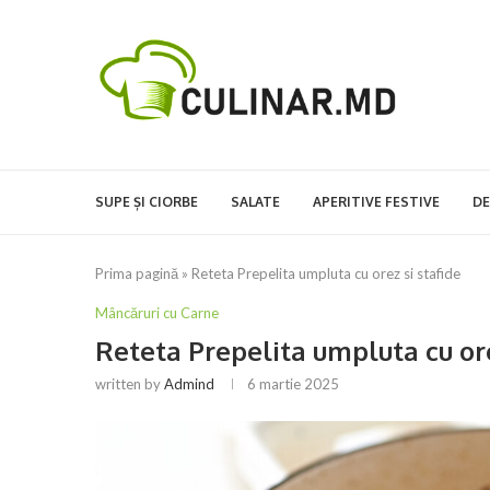
SUPE ȘI CIORBE
SALATE
APERITIVE FESTIVE
DE
Prima pagină
»
Reteta Prepelita umpluta cu orez si stafide
Mâncăruri cu Carne
Reteta Prepelita umpluta cu ore
written by
Admind
6 martie 2025