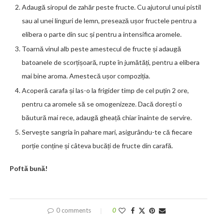
Adaugă siropul de zahăr peste fructe. Cu ajutorul unui pistil
sau al unei linguri de lemn, presează ușor fructele pentru a
elibera o parte din suc și pentru a intensifica aromele.
Toarnă vinul alb peste amestecul de fructe și adaugă
batoanele de scorțișoară, rupte în jumătăți, pentru a elibera
mai bine aroma. Amestecă ușor compoziția.
Acoperă carafa și las-o la frigider timp de cel puțin 2 ore,
pentru ca aromele să se omogenizeze. Dacă dorești o
băutură mai rece, adaugă gheață chiar înainte de servire.
Servește sangria în pahare mari, asigurându-te că fiecare
porție conține și câteva bucăți de fructe din carafă.
Poftă bună!
0 comments
0