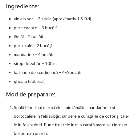
Ingrediente:
vin alb sec – 2 sticle (aproximativ 1,5 litri)
pere coapte – 3 bucăți
lămâi – 2 bucăți
portocale – 2 bucăți
mandarine – 4 bucăți
sirop de zahăr – 100 ml
batoane de scorțișoară – 4-6 bucăți
gheață (opțional)
Mod de preparare:
Spală bine toate fructele. Taie lămâile, mandarinele și
portocalele în felii subțiri, iar perele curăță-le de cotor și taie-
le în felii subțiri. Pune fructele într-o carafă mare sau într-un
bol pentru punch.