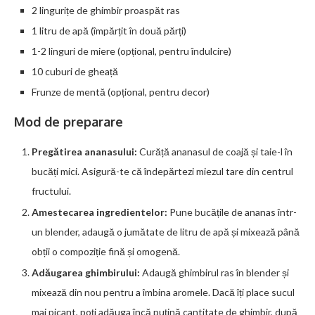
2 lingurițe de ghimbir proaspăt ras
1 litru de apă (împărțit în două părți)
1-2 linguri de miere (opțional, pentru îndulcire)
10 cuburi de gheață
Frunze de mentă (opțional, pentru decor)
Mod de preparare
Pregătirea ananasului:
Curăță ananasul de coajă și taie-l în
bucăți mici. Asigură-te că îndepărtezi miezul tare din centrul
fructului.
Amestecarea ingredientelor:
Pune bucățile de ananas într-
un blender, adaugă o jumătate de litru de apă și mixează până
obții o compoziție fină și omogenă.
Adăugarea ghimbirului:
Adaugă ghimbirul ras în blender și
mixează din nou pentru a îmbina aromele. Dacă îți place sucul
mai picant, poți adăuga încă puțină cantitate de ghimbir, după