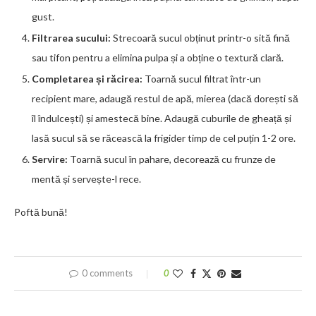
gust.
Filtrarea sucului:
Strecoară sucul obținut printr-o sită fină
sau tifon pentru a elimina pulpa și a obține o textură clară.
Completarea și răcirea:
Toarnă sucul filtrat într-un
recipient mare, adaugă restul de apă, mierea (dacă dorești să
îl îndulcești) și amestecă bine. Adaugă cuburile de gheață și
lasă sucul să se răcească la frigider timp de cel puțin 1-2 ore.
Servire:
Toarnă sucul în pahare, decorează cu frunze de
mentă și servește-l rece.
Poftă bună!
0 comments
0