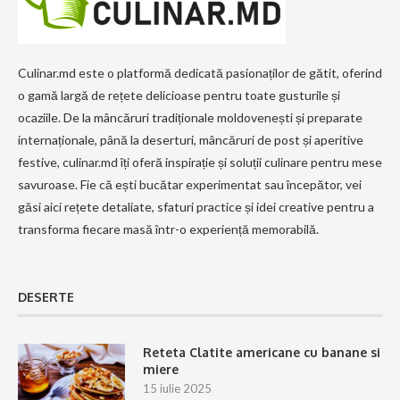
Culinar.md este o platformă dedicată pasionaților de gătit, oferind
o gamă largă de rețete delicioase pentru toate gusturile și
ocaziile. De la mâncăruri tradiționale moldovenești și preparate
internaționale, până la deserturi, mâncăruri de post și aperitive
festive, culinar.md îți oferă inspirație și soluții culinare pentru mese
savuroase. Fie că ești bucătar experimentat sau începător, vei
găsi aici rețete detaliate, sfaturi practice și idei creative pentru a
transforma fiecare masă într-o experiență memorabilă.
DESERTE
Reteta Clatite americane cu banane si
miere
15 iulie 2025