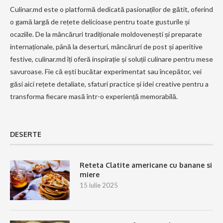
Culinar.md este o platformă dedicată pasionaților de gătit, oferind
o gamă largă de rețete delicioase pentru toate gusturile și
ocaziile. De la mâncăruri tradiționale moldovenești și preparate
internaționale, până la deserturi, mâncăruri de post și aperitive
festive, culinar.md îți oferă inspirație și soluții culinare pentru mese
savuroase. Fie că ești bucătar experimentat sau începător, vei
găsi aici rețete detaliate, sfaturi practice și idei creative pentru a
transforma fiecare masă într-o experiență memorabilă.
DESERTE
Reteta Clatite americane cu banane si
miere
15 iulie 2025