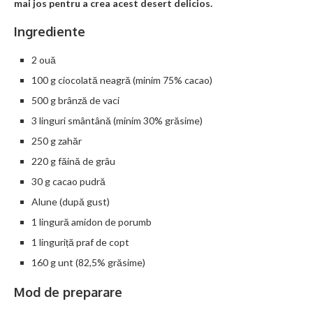
mai jos pentru a crea acest desert delicios.
Ingrediente
2 ouă
100 g ciocolată neagră (minim 75% cacao)
500 g brânză de vaci
3 linguri smântână (minim 30% grăsime)
250 g zahăr
220 g făină de grâu
30 g cacao pudră
Alune (după gust)
1 lingură amidon de porumb
1 linguriță praf de copt
160 g unt (82,5% grăsime)
Mod de preparare