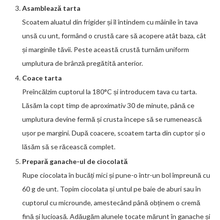
Asamblează tarta
Scoatem aluatul din frigider și îl întindem cu mâinile în tava
unsă cu unt, formând o crustă care să acopere atât baza, cât
și marginile tăvii. Peste această crustă turnăm uniform
umplutura de brânză pregătită anterior.
Coace tarta
Preîncălzim cuptorul la 180°C și introducem tava cu tarta.
Lăsăm la copt timp de aproximativ 30 de minute, până ce
umplutura devine fermă și crusta începe să se rumenească
ușor pe margini. După coacere, scoatem tarta din cuptor și o
lăsăm să se răcească complet.
Prepară ganache-ul de ciocolată
Rupe ciocolata în bucăți mici și pune-o într-un bol împreună cu
60 g de unt. Topim ciocolata și untul pe baie de aburi sau în
cuptorul cu microunde, amestecând până obținem o cremă
fină și lucioasă. Adăugăm alunele tocate mărunt în ganache și