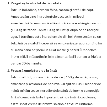
Pregătește aluatul de ciocolată
Într-un bol adânc, cernem făina, cacaoa și praful de copt.
Amestecăm bine ingredientele uscate. În mijlocul
amestecului facem o mică adâncitură, în care adăugăm un ou
și 100 g de zahăr. Topim 100 g de unt și, după ce se răcește
ușor, îl turnăm peste ingredientele din bol. Amestecăm cu un
tel până ce aluatul începe să se omogenizeze, apoi continuăm
cu mâna până obținem un aluat moale și neted. Îl modelăm
într-o bilă, îl înfășurăm în folie alimentară și îl punem la frigider
pentru 30 de minute.
Prepară umplutura de brânză
Într-un alt bol, punem brânza de vaci, 150 g de zahăr, un ou,
smântâna și amidonul de porumb. Cu ajutorul unui blender de
mână, mixăm toate ingredientele până obținem o compoziție
fină și cremoasă. Este important să nu rămână cocoloașe,
astfel încât crema de brânză să aibă o textură uniformă.