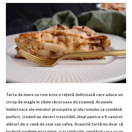
Tarta de mere cu rom este o rețetă delicioasă care aduce un
strop de magie în zilele răcoroase de toamnă. Aromele
îmbietoare ale merelor proaspete și ale romului se combină
perfect, creând un desert irezistibil, ideal pentru a fi savurat
alături de o cană de ceai sau cafea. Această tartă nu doar că
încântă papilele gustative, ci și simțurile, umplând casa cu un