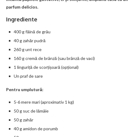
parfum delicios.
Ingrediente
400 g făină de grâu
40 g zahăr pudră
260 g unt rece
160 g cremă de brânză (sau brânză de vaci)
1 linguriță de scorțișoară (opțional)
Un praf de sare
Pentru umplutură:
5-6 mere mari (aproximativ 1 kg)
50 g suc de lămâie
50 g zahăr
40 g amidon de porumb