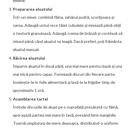
îmbine.
Prepararea aluatului
Într-un mixer, combină făina, zahărul pudră, scorțișoara și
sarea. Adaugă untul rece tăiat cubulețe și mixează până obții
o textură granuloasă. Adaugă crema de brânză și continuă să
mixezi până când aluatul se leagă. Dacă preferi, poți frământa
aluatul manual.
Răcirea aluatului
Împarte aluatul în două părți, una mai mare pentru bază și una
mai mică pentru capac. Formează discuri din fiecare parte,
învelește-le în folie alimentară și lasă-le la frigider timp de
aproximativ 1 oră.
Asamblarea tartei
Întinde discurile de aluat pe o suprafață presărată cu făină,
apoi așază partea mai mare în tavă, presând bine marginile.
Toarnă umplutura de mere deasupra, distribuind-o uniform.