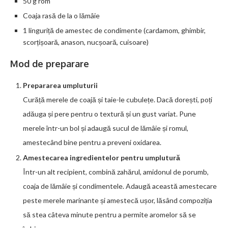
50 g rom
Coaja rasă de la o lămâie
1 linguriță de amestec de condimente (cardamom, ghimbir,
scorțișoară, anason, nucșoară, cuisoare)
Mod de preparare
Prepararea umpluturii
Curăță merele de coajă și taie-le cubulețe. Dacă dorești, poți
adăuga și pere pentru o textură și un gust variat. Pune
merele într-un bol și adaugă sucul de lămâie și romul,
amestecând bine pentru a preveni oxidarea.
Amestecarea ingredientelor pentru umplutură
Într-un alt recipient, combină zahărul, amidonul de porumb,
coaja de lămâie și condimentele. Adaugă această amestecare
peste merele marinante și amestecă ușor, lăsând compoziția
să stea câteva minute pentru a permite aromelor să se