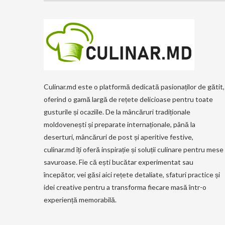
Culinar.md este o platformă dedicată pasionaților de gătit,
oferind o gamă largă de rețete delicioase pentru toate
gusturile și ocaziile. De la mâncăruri tradiționale
moldovenești și preparate internaționale, până la
deserturi, mâncăruri de post și aperitive festive,
culinar.md îți oferă inspirație și soluții culinare pentru mese
savuroase. Fie că ești bucătar experimentat sau
începător, vei găsi aici rețete detaliate, sfaturi practice și
idei creative pentru a transforma fiecare masă într-o
experiență memorabilă.