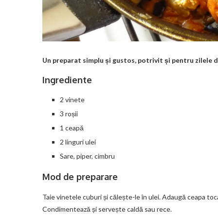
Un preparat simplu și gustos, potrivit și pentru zilele 
Ingrediente
2 vinete
3 roșii
1 ceapă
2 linguri ulei
Sare, piper, cimbru
Mod de preparare
Taie vinetele cuburi și călește-le în ulei. Adaugă ceapa toca
Condimentează și servește caldă sau rece.