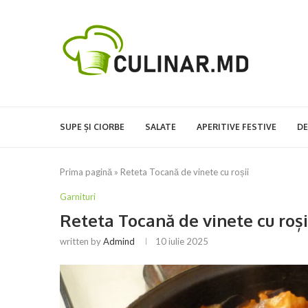
SUPE ȘI CIORBE
SALATE
APERITIVE FESTIVE
DE
Prima pagină
»
Reteta Tocană de vinete cu roșii
Garnituri
Reteta Tocană de vinete cu roși
written by
Admind
10 iulie 2025