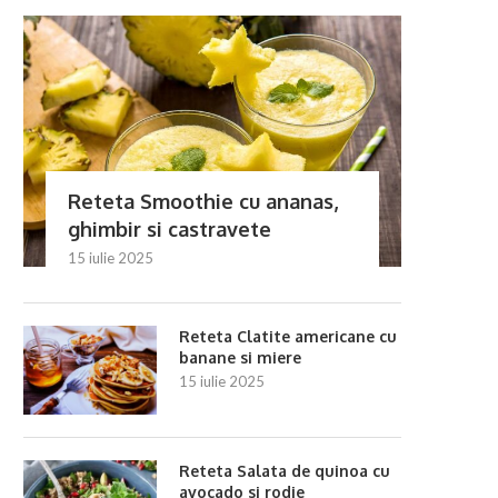
Reteta Smoothie cu ananas,
eteta Cartofi umpluți la cuptor cu
Reteta Ghiveci de legu
ciuperci
cuptor
ghimbir si castravete
10 iulie 2025
10 iulie 2025
15 iulie 2025
Reteta Clatite americane cu
banane si miere
15 iulie 2025
Reteta Salata de quinoa cu
avocado si rodie