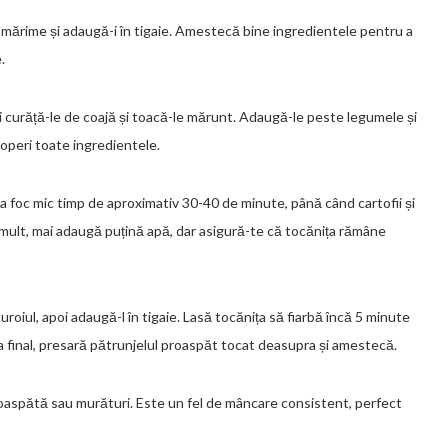
și mărime și adaugă-i în tigaie. Amestecă bine ingredientele pentru a
.
i curăță-le de coajă și toacă-le mărunt. Adaugă-le peste legumele și
coperi toate ingredientele.
la foc mic timp de aproximativ 30-40 de minute, până când cartofii și
mult, mai adaugă puțină apă, dar asigură-te că tocănița rămâne
roiul, apoi adaugă-l în tigaie. Lasă tocănița să fiarbă încă 5 minute
a final, presară pătrunjelul proaspăt tocat deasupra și amestecă.
proaspătă sau murături. Este un fel de mâncare consistent, perfect