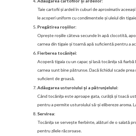
Adăugarea cartofilor și ardeilor
:
Taie cartofii și ardeii în cuburi de aproximativ aceea
le acoperi uniform cu condimentele și uleiul din tigaie
Pregătirea roșiilor
:
Oprește roșiile câteva secunde în apă clocotită, apo
carnea din tigaie și toarnă apă suficientă pentru a a
Fierberea tocăniței
:
Acoperă tigaia cu un capac și lasă tocănița să fiarbă 
carnea sunt bine pătrunse. Dacă lichidul scade prea 
suficient de groasă.
Adăugarea usturoiului și a pătrunjelului
:
Când tocănița este aproape gata, curăță și toacă ustu
pentru a permite usturoiului să-și elibereze aroma. L
Servirea
:
Tocănița se servește fierbinte, alături de o salată 
pentru zilele răcoroase.