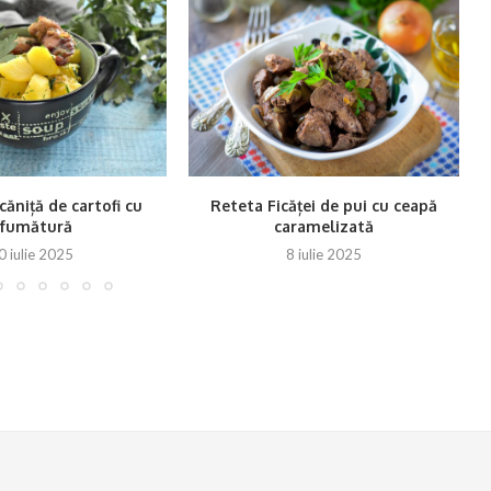
ăniță de cartofi cu
Reteta Ficăței de pui cu ceapă
afumătură
caramelizată
0 iulie 2025
8 iulie 2025