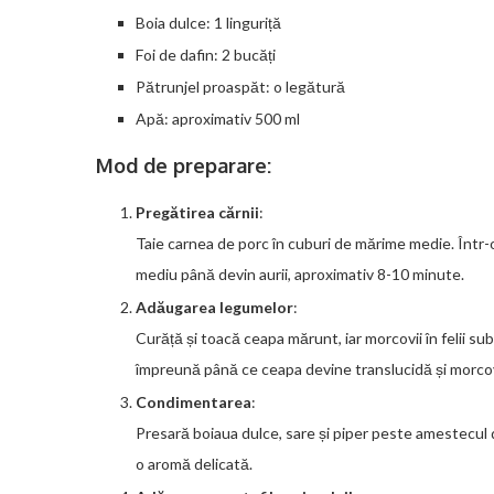
Boia dulce: 1 linguriță
Foi de dafin: 2 bucăți
Pătrunjel proaspăt: o legătură
Apă: aproximativ 500 ml
Mod de preparare:
Pregătirea cărnii
:
Taie carnea de porc în cuburi de mărime medie. Într-o 
mediu până devin aurii, aproximativ 8-10 minute.
Adăugarea legumelor
:
Curăță și toacă ceapa mărunt, iar morcovii în felii sub
împreună până ce ceapa devine translucidă și morcovi
Condimentarea
:
Presară boiaua dulce, sare și piper peste amestecul d
o aromă delicată.