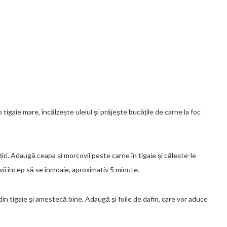
tigaie mare, încălzește uleiul și prăjește bucățile de carne la foc
țiri. Adaugă ceapa și morcovii peste carne în tigaie și călește-le
i încep să se înmoaie, aproximativ 5 minute.
in tigaie și amestecă bine. Adaugă și foile de dafin, care vor aduce