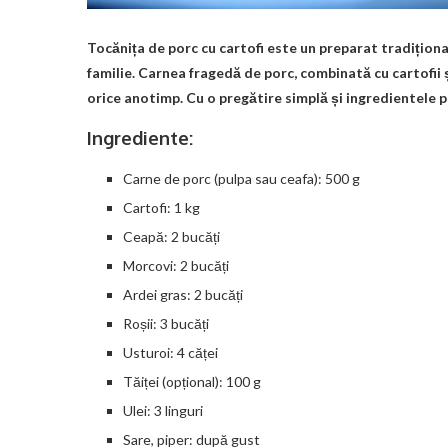
Tocănița de porc cu cartofi este un preparat tradițion
familie. Carnea fragedă de porc, combinată cu cartofii ș
orice anotimp. Cu o pregătire simplă și ingredientele p
Ingrediente:
Carne de porc (pulpa sau ceafa): 500 g
Cartofi: 1 kg
Ceapă: 2 bucăți
Morcovi: 2 bucăți
Ardei gras: 2 bucăți
Roșii: 3 bucăți
Usturoi: 4 căței
Tăiței (opțional): 100 g
Ulei: 3 linguri
Sare, piper: după gust