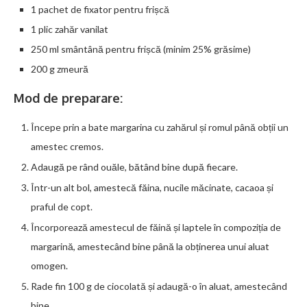
1 pachet de fixator pentru frișcă
1 plic zahăr vanilat
250 ml smântână pentru frișcă (minim 25% grăsime)
200 g zmeură
Mod de preparare:
Începe prin a bate margarina cu zahărul și romul până obții un
amestec cremos.
Adaugă pe rând ouăle, bătând bine după fiecare.
Într-un alt bol, amestecă făina, nucile măcinate, cacaoa și
praful de copt.
Încorporează amestecul de făină și laptele în compoziția de
margarină, amestecând bine până la obținerea unui aluat
omogen.
Rade fin 100 g de ciocolată și adaugă-o în aluat, amestecând
bine.