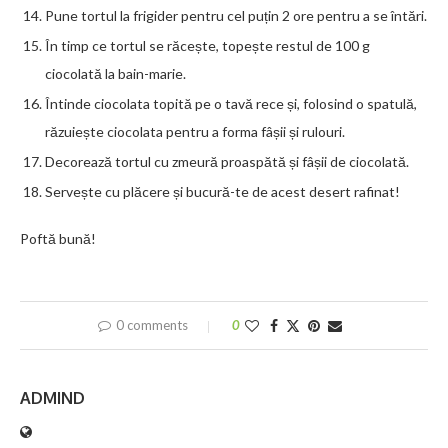
Pune tortul la frigider pentru cel puțin 2 ore pentru a se întări.
În timp ce tortul se răcește, topește restul de 100 g
ciocolată la bain-marie.
Întinde ciocolata topită pe o tavă rece și, folosind o spatulă,
răzuiește ciocolata pentru a forma fâșii și rulouri.
Decorează tortul cu zmeură proaspătă și fâșii de ciocolată.
Servește cu plăcere și bucură-te de acest desert rafinat!
Poftă bună!
0 comments
0
ADMIND