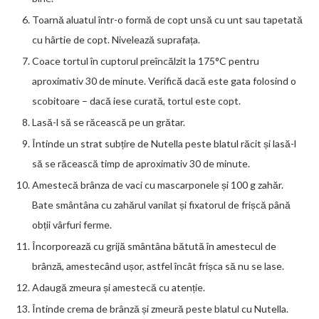
Toarnă aluatul într-o formă de copt unsă cu unt sau tapetată
cu hârtie de copt. Nivelează suprafața.
Coace tortul în cuptorul preîncălzit la 175°C pentru
aproximativ 30 de minute. Verifică dacă este gata folosind o
scobitoare – dacă iese curată, tortul este copt.
Lasă-l să se răcească pe un grătar.
Întinde un strat subțire de Nutella peste blatul răcit și lasă-l
să se răcească timp de aproximativ 30 de minute.
Amestecă brânza de vaci cu mascarponele și 100 g zahăr.
Bate smântâna cu zahărul vanilat și fixatorul de frișcă până
obții vârfuri ferme.
Încorporează cu grijă smântâna bătută în amestecul de
brânză, amestecând ușor, astfel încât frișca să nu se lase.
Adaugă zmeura și amestecă cu atenție.
Întinde crema de brânză și zmeură peste blatul cu Nutella.