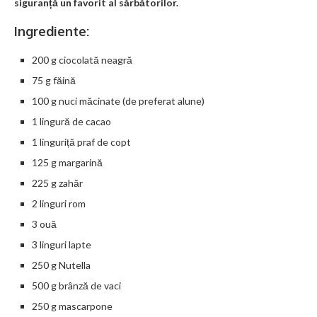
siguranță un favorit al sărbătorilor.
Ingrediente:
200 g ciocolată neagră
75 g făină
100 g nuci măcinate (de preferat alune)
1 lingură de cacao
1 linguriță praf de copt
125 g margarină
225 g zahăr
2 linguri rom
3 ouă
3 linguri lapte
250 g Nutella
500 g brânză de vaci
250 g mascarpone