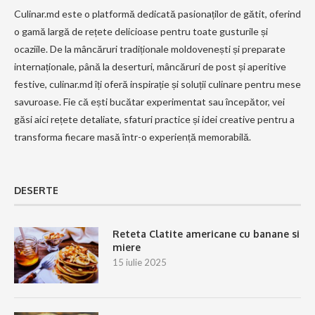
Culinar.md este o platformă dedicată pasionaților de gătit, oferind
o gamă largă de rețete delicioase pentru toate gusturile și
ocaziile. De la mâncăruri tradiționale moldovenești și preparate
internaționale, până la deserturi, mâncăruri de post și aperitive
festive, culinar.md îți oferă inspirație și soluții culinare pentru mese
savuroase. Fie că ești bucătar experimentat sau începător, vei
găsi aici rețete detaliate, sfaturi practice și idei creative pentru a
transforma fiecare masă într-o experiență memorabilă.
DESERTE
Reteta Clatite americane cu banane si
miere
15 iulie 2025