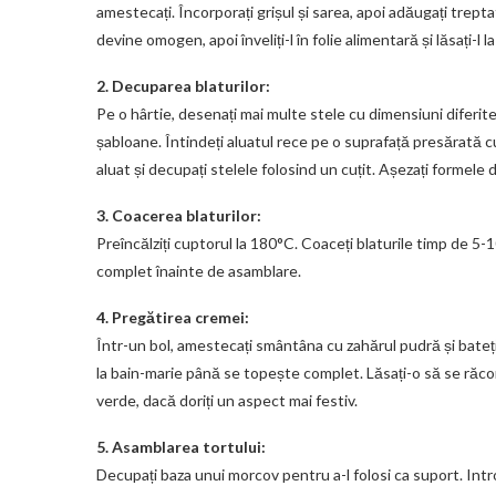
amestecați. Încorporați grișul și sarea, apoi adăugați trep
devine omogen, apoi înveliți-l în folie alimentară și lăsați-l 
2. Decuparea blaturilor:
Pe o hârtie, desenați mai multe stele cu dimensiuni diferit
șabloane. Întindeți aluatul rece pe o suprafață presărată 
aluat și decupați stelele folosind un cuțit. Așezați formel
3. Coacerea blaturilor:
Preîncălziți cuptorul la 180°C. Coaceți blaturile timp de 5-
complet înainte de asamblare.
4. Pregătirea cremei:
Într-un bol, amestecați smântâna cu zahărul pudră și bateți 
la bain-marie până se topește complet. Lăsați-o să se răco
verde, dacă doriți un aspect mai festiv.
5. Asamblarea tortului:
Decupați baza unui morcov pentru a-l folosi ca suport. Intro