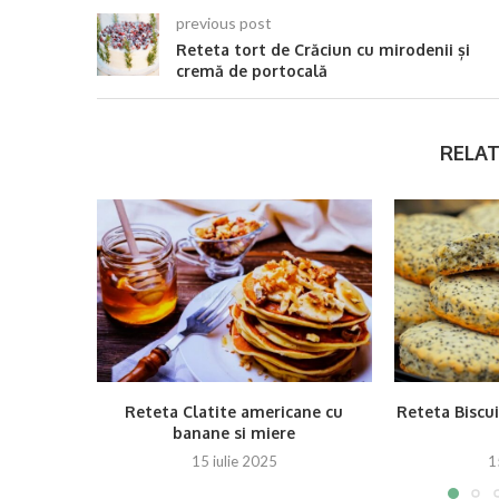
previous post
Reteta tort de Crăciun cu mirodenii și
cremă de portocală
RELAT
Reteta Clatite americane cu
Reteta Biscui
banane si miere
15 iulie 2025
1