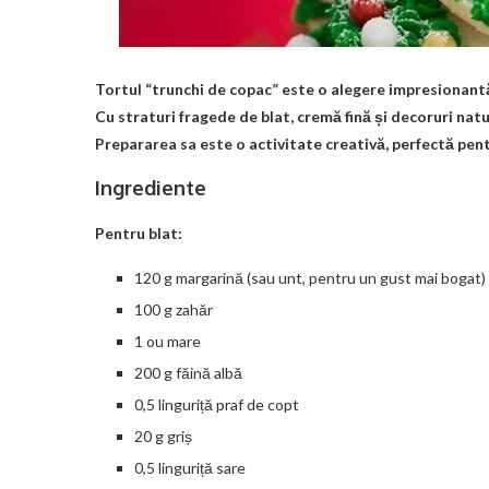
Tortul “trunchi de copac” este o alegere impresionantă 
Cu straturi fragede de blat, cremă fină și decoruri natu
Prepararea sa este o activitate creativă, perfectă pent
Ingrediente
Pentru blat:
120 g margarină (sau unt, pentru un gust mai bogat)
100 g zahăr
1 ou mare
200 g făină albă
0,5 linguriță praf de copt
20 g griș
0,5 linguriță sare