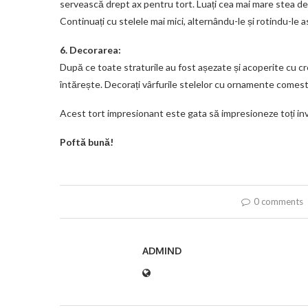
servească drept ax pentru tort. Luați cea mai mare stea de a
Continuați cu stelele mai mici, alternându-le și rotindu-le a
6. Decorarea:
După ce toate straturile au fost așezate și acoperite cu cr
întărește. Decorați vârfurile stelelor cu ornamente comestib
Acest tort impresionant este gata să impresioneze toți invi
Poftă bună!
0 comments
ADMIND