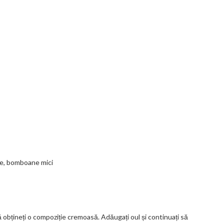
te, bomboane mici
ă obțineți o compoziție cremoasă. Adăugați oul și continuați să