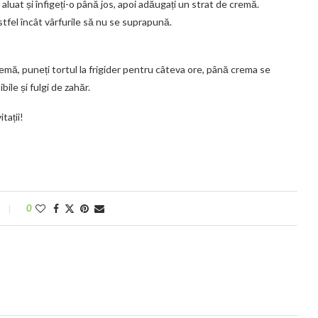
luat și înfigeți-o până jos, apoi adăugați un strat de cremă.
stfel încât vârfurile să nu se suprapună.
emă, puneți tortul la frigider pentru câteva ore, până crema se
ile și fulgi de zahăr.
tații!
0