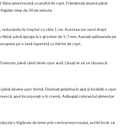
tat făina amestecată cu praful de copt. Frământați aluatul până
la frigider timp de 30 de minute.
e, reducându-le treptat cu câte 1 cm. Acestea vor servi drept
cu făină, până ajunge la o grosime de 5-7 mm. Așezați șabloanele pe
e decupate pe o tavă tapetată cu hârtie de copt.
10 minute, până când devin ușor aurii. Lăsați-le să se răcească
până devine ușor fermă. Dizolvați gelatina în apă și încălziți-o ușor
rească, apoi încorporați-o în cremă. Adăugați colorantul alimentar
duceți o frigăruie de lemn prin centrul morcovului, astfel încât să