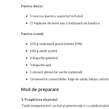
Pentru decor:
1 morcov (pentru suportul tortului)
O frigăruie de lemn sau o bețișoară de bambus
Pentru cremă:
250 g smântână grasă (minim 20%)
100 g zahăr pudră
2 lingurițe gelatină
3 lingurițe apă
Colorant alimentar verde (opțional)
Ornamente comestibile: fulgi de zahăr, biluțe colora
Mod de preparare
1. Pregătirea aluatului:
Topiți margarina într-un bol și amestecați-o cu zahărul pân