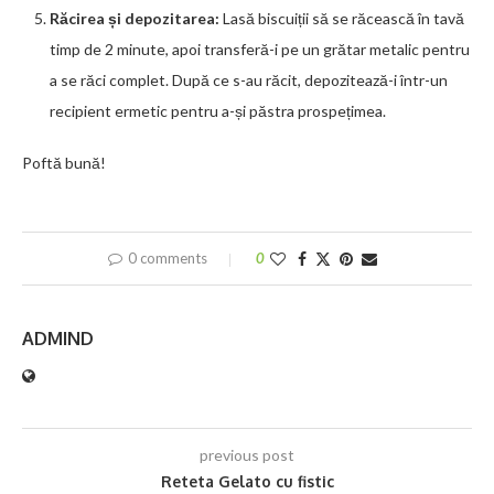
Răcirea și depozitarea:
Lasă biscuiții să se răcească în tavă
timp de 2 minute, apoi transferă-i pe un grătar metalic pentru
a se răci complet. După ce s-au răcit, depozitează-i într-un
recipient ermetic pentru a-și păstra prospețimea.
Poftă bună!
0 comments
0
ADMIND
previous post
Reteta Gelato cu fistic