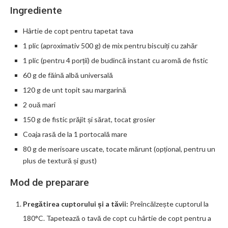
Ingrediente
Hârtie de copt pentru tapetat tava
1 plic (aproximativ 500 g) de mix pentru biscuiți cu zahăr
1 plic (pentru 4 porții) de budincă instant cu aromă de fistic
60 g de făină albă universală
120 g de unt topit sau margarină
2 ouă mari
150 g de fistic prăjit și sărat, tocat grosier
Coaja rasă de la 1 portocală mare
80 g de merisoare uscate, tocate mărunt (opțional, pentru un
plus de textură și gust)
Mod de preparare
Pregătirea cuptorului și a tăvii:
Preîncălzește cuptorul la
180°C. Tapetează o tavă de copt cu hârtie de copt pentru a