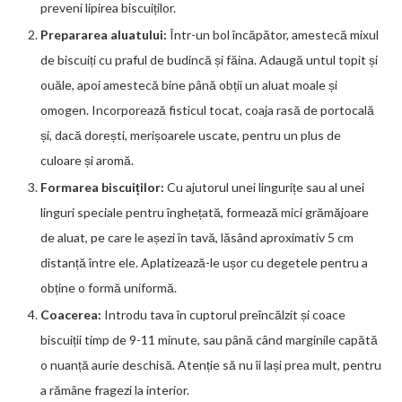
preveni lipirea biscuiților.
Prepararea aluatului:
Într-un bol încăpător, amestecă mixul
de biscuiți cu praful de budincă și făina. Adaugă untul topit și
ouăle, apoi amestecă bine până obții un aluat moale și
omogen. Incorporează fisticul tocat, coaja rasă de portocală
și, dacă dorești, merișoarele uscate, pentru un plus de
culoare și aromă.
Formarea biscuiților:
Cu ajutorul unei lingurițe sau al unei
linguri speciale pentru înghețată, formează mici grămăjoare
de aluat, pe care le așezi în tavă, lăsând aproximativ 5 cm
distanță între ele. Aplatizează-le ușor cu degetele pentru a
obține o formă uniformă.
Coacerea:
Introdu tava în cuptorul preîncălzit și coace
biscuiții timp de 9-11 minute, sau până când marginile capătă
o nuanță aurie deschisă. Atenție să nu îi lași prea mult, pentru
a rămâne fragezi la interior.