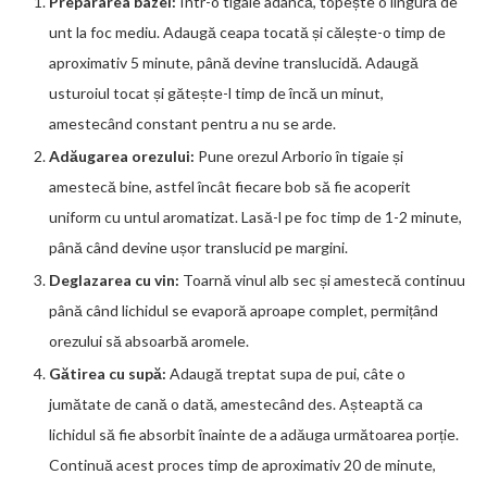
Prepararea bazei:
Într-o tigaie adâncă, topește o lingură de
unt la foc mediu. Adaugă ceapa tocată și călește-o timp de
aproximativ 5 minute, până devine translucidă. Adaugă
usturoiul tocat și gătește-l timp de încă un minut,
amestecând constant pentru a nu se arde.
Adăugarea orezului:
Pune orezul Arborio în tigaie și
amestecă bine, astfel încât fiecare bob să fie acoperit
uniform cu untul aromatizat. Lasă-l pe foc timp de 1-2 minute,
până când devine ușor translucid pe margini.
Deglazarea cu vin:
Toarnă vinul alb sec și amestecă continuu
până când lichidul se evaporă aproape complet, permițând
orezului să absoarbă aromele.
Gătirea cu supă:
Adaugă treptat supa de pui, câte o
jumătate de cană o dată, amestecând des. Așteaptă ca
lichidul să fie absorbit înainte de a adăuga următoarea porție.
Continuă acest proces timp de aproximativ 20 de minute,