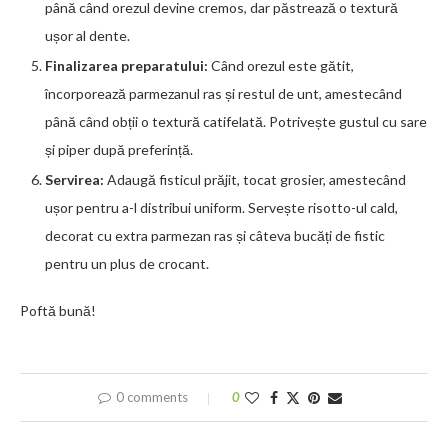
până când orezul devine cremos, dar păstrează o textură
ușor al dente.
Finalizarea preparatului:
Când orezul este gătit,
încorporează parmezanul ras și restul de unt, amestecând
până când obții o textură catifelată. Potrivește gustul cu sare
și piper după preferință.
Servirea:
Adaugă fisticul prăjit, tocat grosier, amestecând
ușor pentru a-l distribui uniform. Servește risotto-ul cald,
decorat cu extra parmezan ras și câteva bucăți de fistic
pentru un plus de crocant.
Poftă bună!
0 comments
0