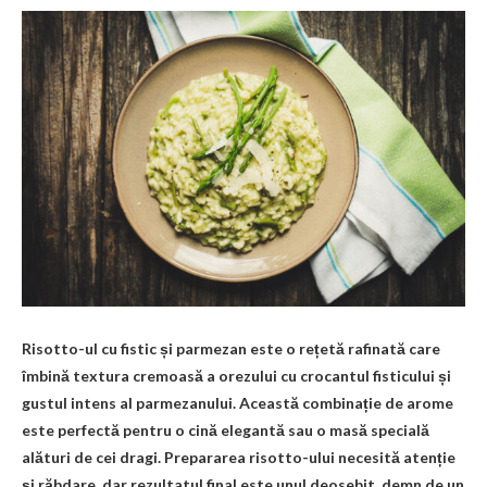
Risotto-ul cu fistic și parmezan este o rețetă rafinată care
îmbină textura cremoasă a orezului cu crocantul fisticului și
gustul intens al parmezanului. Această combinație de arome
este perfectă pentru o cină elegantă sau o masă specială
alături de cei dragi. Prepararea risotto-ului necesită atenție
și răbdare, dar rezultatul final este unul deosebit, demn de un