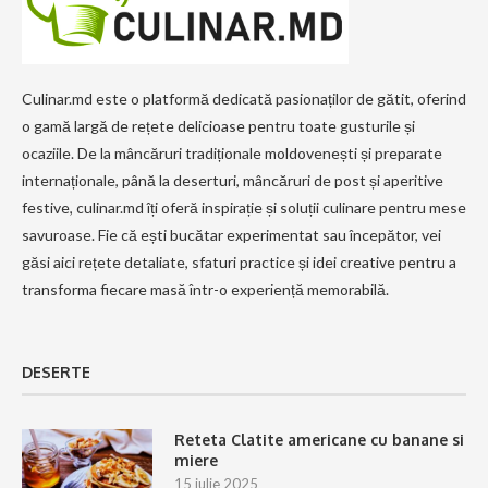
Culinar.md este o platformă dedicată pasionaților de gătit, oferind
o gamă largă de rețete delicioase pentru toate gusturile și
ocaziile. De la mâncăruri tradiționale moldovenești și preparate
internaționale, până la deserturi, mâncăruri de post și aperitive
festive, culinar.md îți oferă inspirație și soluții culinare pentru mese
savuroase. Fie că ești bucătar experimentat sau începător, vei
găsi aici rețete detaliate, sfaturi practice și idei creative pentru a
transforma fiecare masă într-o experiență memorabilă.
DESERTE
Reteta Clatite americane cu banane si
miere
15 iulie 2025