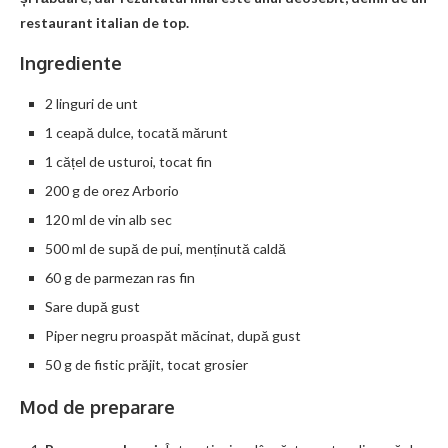
restaurant italian de top.
Ingrediente
2 linguri de unt
1 ceapă dulce, tocată mărunt
1 cățel de usturoi, tocat fin
200 g de orez Arborio
120 ml de vin alb sec
500 ml de supă de pui, menținută caldă
60 g de parmezan ras fin
Sare după gust
Piper negru proaspăt măcinat, după gust
50 g de fistic prăjit, tocat grosier
Mod de preparare