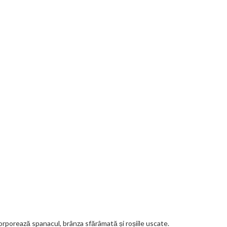
rporează spanacul, brânza sfărâmată și roșiile uscate.