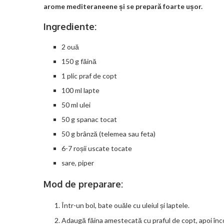
arome mediteraneene și se prepară foarte ușor.
Ingrediente:
2 ouă
150 g făină
1 plic praf de copt
100 ml lapte
50 ml ulei
50 g spanac tocat
50 g brânză (telemea sau feta)
6-7 roșii uscate tocate
sare, piper
Mod de preparare:
Într-un bol, bate ouăle cu uleiul și laptele.
Adaugă făina amestecată cu praful de copt, apoi înco