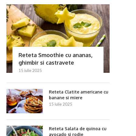
Reteta Smoothie cu ananas,
ghimbir si castravete
15 iulie 2025
eteta Cartofi umpluți la cuptor cu
Reteta Ghiveci de legu
Reteta Clatite americane cu
ciuperci
cuptor
banane si miere
10 iulie 2025
10 iulie 2025
15 iulie 2025
Reteta Salata de quinoa cu
avocado si rodie