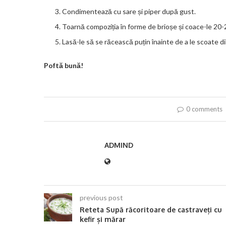
Condimentează cu sare și piper după gust.
Toarnă compoziția în forme de brioșe și coace-le 20-
Lasă-le să se răcească puțin înainte de a le scoate d
Poftă bună!
0 comments
ADMIND
previous post
Reteta Supă răcoritoare de castraveți cu
kefir și mărar