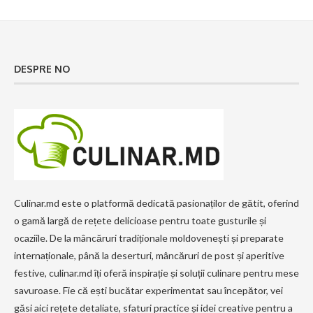
DESPRE NO
Culinar.md este o platformă dedicată pasionaților de gătit, oferind
o gamă largă de rețete delicioase pentru toate gusturile și
ocaziile. De la mâncăruri tradiționale moldovenești și preparate
internaționale, până la deserturi, mâncăruri de post și aperitive
festive, culinar.md îți oferă inspirație și soluții culinare pentru mese
savuroase. Fie că ești bucătar experimentat sau începător, vei
găsi aici rețete detaliate, sfaturi practice și idei creative pentru a