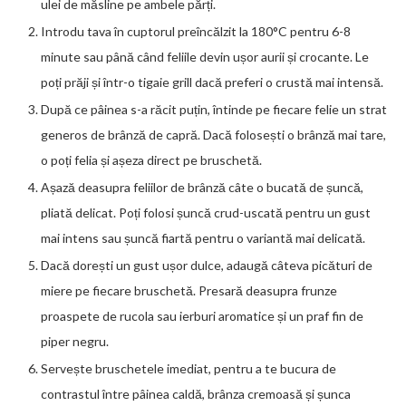
ulei de măsline pe ambele părți.
Introdu tava în cuptorul preîncălzit la 180°C pentru 6-8
minute sau până când feliile devin ușor aurii și crocante. Le
poți prăji și într-o tigaie grill dacă preferi o crustă mai intensă.
După ce pâinea s-a răcit puțin, întinde pe fiecare felie un strat
generos de brânză de capră. Dacă folosești o brânză mai tare,
o poți felia și așeza direct pe bruschetă.
Așază deasupra feliilor de brânză câte o bucată de șuncă,
pliată delicat. Poți folosi șuncă crud-uscată pentru un gust
mai intens sau șuncă fiartă pentru o variantă mai delicată.
Dacă dorești un gust ușor dulce, adaugă câteva picături de
miere pe fiecare bruschetă. Presară deasupra frunze
proaspete de rucola sau ierburi aromatice și un praf fin de
piper negru.
Servește bruschetele imediat, pentru a te bucura de
contrastul între pâinea caldă, brânza cremoasă și șunca