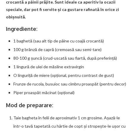
crocantă a pâinii prăjite. Sunt ideale ca aperitiv la ocazii
speciale, dar pot fi servite și ca gustare rafinată în orice zi
obișnuită.
Ingrediente:
1 baghetă (sau alt tip de pâine cu coajă crocantă)
100 g brânză de capră (cremoasă sau semi-tare)
80-100 g șuncă (crud-uscată sau fiartă, după preferință)
1 lingură de ulei de măsline extravirgin
O linguriță de miere (opțional, pentru contrast de gust)
Frunze de rucola, busuioc sau cimbru proaspăt (pentru decor)
Piper proaspăt măcinat (opțional)
Mod de preparare:
Taie bagheta în felii de aproximativ 1 cm grosime. Așază-le
într-o tavă tapetată cu hârtie de copt și stropește-le ușor cu