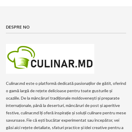
DESPRE NO
Culinar.md este o platformă dedicată pasionaților de gătit, oferind
o gamă largă de rețete delicioase pentru toate gusturile și
ocaziile. De la mâncăruri tradiționale moldovenești și preparate
internaționale, până la deserturi, mâncăruri de post și aperitive
festive, culinar.md îți oferă inspirație și soluții culinare pentru mese
savuroase. Fie că ești bucătar experimentat sau începător, vei
găsi aici rețete detaliate, sfaturi practice și idei creative pentru a