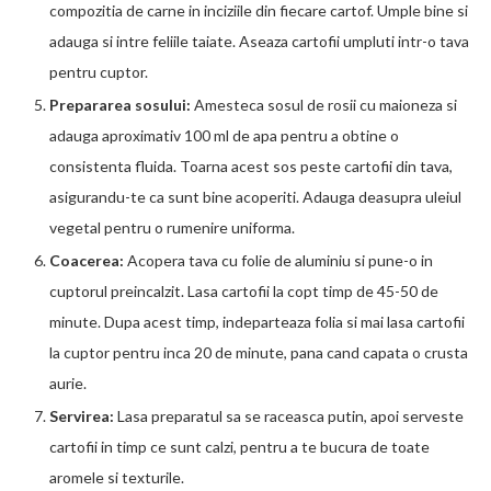
compozitia de carne in inciziile din fiecare cartof. Umple bine si
adauga si intre feliile taiate. Aseaza cartofii umpluti intr-o tava
pentru cuptor.
Prepararea sosului:
Amesteca sosul de rosii cu maioneza si
adauga aproximativ 100 ml de apa pentru a obtine o
consistenta fluida. Toarna acest sos peste cartofii din tava,
asigurandu-te ca sunt bine acoperiti. Adauga deasupra uleiul
vegetal pentru o rumenire uniforma.
Coacerea:
Acopera tava cu folie de aluminiu si pune-o in
cuptorul preincalzit. Lasa cartofii la copt timp de 45-50 de
minute. Dupa acest timp, indeparteaza folia si mai lasa cartofii
la cuptor pentru inca 20 de minute, pana cand capata o crusta
aurie.
Servirea:
Lasa preparatul sa se raceasca putin, apoi serveste
cartofii in timp ce sunt calzi, pentru a te bucura de toate
aromele si texturile.