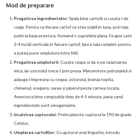
Mod de preparare
Pregatirea ingredientelor:
Spala bine cartofii si curata-i de
coaja. Pentru ca fiecare cartof sa stea stabil in tava, poti taia
putin la baza acestora, formand o suprafata plana. Fa apoi cate
3-4 incizii verticale in fiecare cartof, fara a taia complet pentru
a putea pune umplutura intre felii.
Pregatirea umpluturii:
Curata ceapa si da-o pe razatoarea
mica, iar usturoiul trece-l prin presa. Marunteste patrunjelul si
adauga-l impreuna cu ceapa, usturoiul, branza topita,
chimenul, oregano, sarea si piperul peste carnea tocata.
Amesteca bine compozitia timp de 4-5 minute, pana cand
ingredientele sunt omogenizate.
Incalzirea cuptorului:
Preincalzeste cuptorul la 190 de grade
Celsius.
Umplerea cartofilor:
Cu ajutorul unei lingurite, introdu