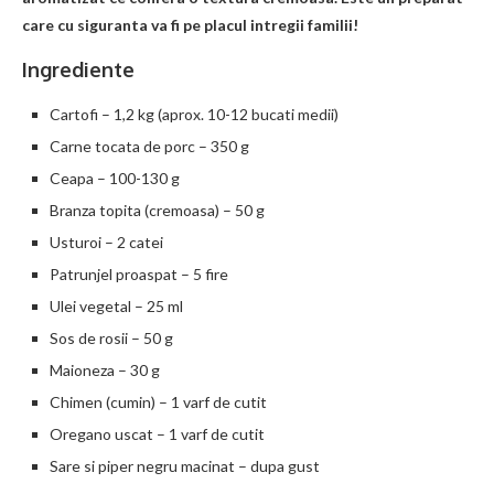
care cu siguranta va fi pe placul intregii familii!
Ingrediente
Cartofi – 1,2 kg (aprox. 10-12 bucati medii)
Carne tocata de porc – 350 g
Ceapa – 100-130 g
Branza topita (cremoasa) – 50 g
Usturoi – 2 catei
Patrunjel proaspat – 5 fire
Ulei vegetal – 25 ml
Sos de rosii – 50 g
Maioneza – 30 g
Chimen (cumin) – 1 varf de cutit
Oregano uscat – 1 varf de cutit
Sare si piper negru macinat – dupa gust