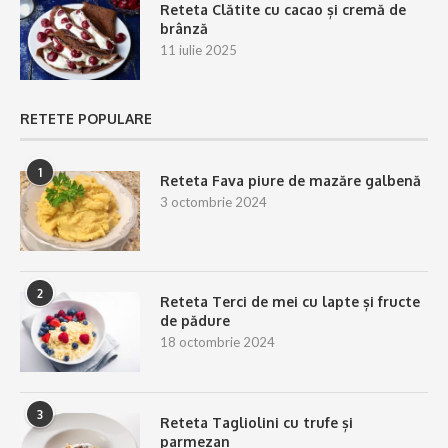
Reteta Clătite cu cacao și cremă de
brânză
11 iulie 2025
RETETE POPULARE
1
Reteta Fava piure de mazăre galbenă
3 octombrie 2024
2
Reteta Terci de mei cu lapte și fructe
de pădure
18 octombrie 2024
3
Reteta Tagliolini cu trufe și
parmezan