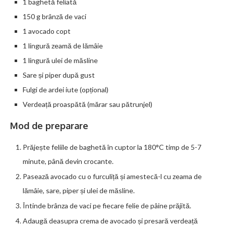
1 baghetă feliată
150 g brânză de vaci
1 avocado copt
1 lingură zeamă de lămâie
1 lingură ulei de măsline
Sare și piper după gust
Fulgi de ardei iute (opțional)
Verdeață proaspătă (mărar sau pătrunjel)
Mod de preparare
Prăjește feliile de baghetă în cuptor la 180°C timp de 5-7
minute, până devin crocante.
Pasează avocado cu o furculiță și amestecă-l cu zeama de
lămâie, sare, piper și ulei de măsline.
Întinde brânza de vaci pe fiecare felie de pâine prăjită.
Adaugă deasupra crema de avocado și presară verdeață