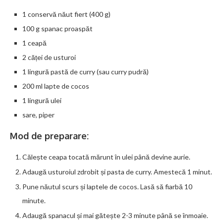
1 conservă năut fiert (400 g)
100 g spanac proaspăt
1 ceapă
2 căței de usturoi
1 lingură pastă de curry (sau curry pudră)
200 ml lapte de cocos
1 lingură ulei
sare, piper
Mod de preparare:
Călește ceapa tocată mărunt în ulei până devine aurie.
Adaugă usturoiul zdrobit și pasta de curry. Amestecă 1 minut.
Pune năutul scurs și laptele de cocos. Lasă să fiarbă 10
minute.
Adaugă spanacul și mai gătește 2-3 minute până se înmoaie.