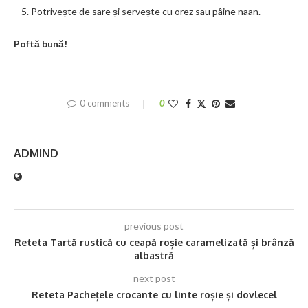
Potrivește de sare și servește cu orez sau pâine naan.
Poftă bună!
0 comments
0
ADMIND
previous post
Reteta Tartă rustică cu ceapă roșie caramelizată și brânză
albastră
next post
Reteta Pachețele crocante cu linte roșie și dovlecel