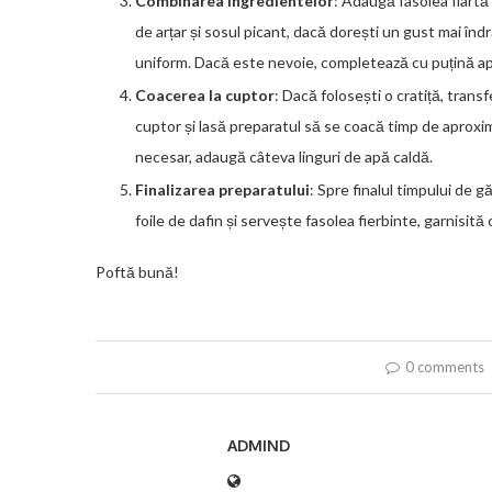
Combinarea ingredientelor
: Adaugă fasolea fiartă 
de arțar și sosul picant, dacă dorești un gust mai î
uniform. Dacă este nevoie, completează cu puțină apă
Coacerea la cuptor
: Dacă folosești o cratiță, tran
cuptor și lasă preparatul să se coacă timp de aproxim
necesar, adaugă câteva linguri de apă caldă.
Finalizarea preparatului
: Spre finalul timpului de 
foile de dafin și servește fasolea fierbinte, garnisită
Poftă bună!
0 comments
ADMIND