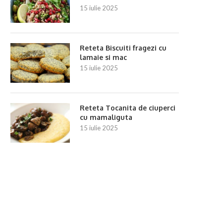
15 iulie 2025
Reteta Biscuiti fragezi cu
lamaie si mac
15 iulie 2025
Reteta Tocanita de ciuperci
cu mamaliguta
15 iulie 2025
eteta Cartofi umpluți la cuptor cu
Reteta Ghiveci de legu
ciuperci
cuptor