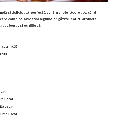
mplă și delicioasă, perfectă pentru zilele răcoroase, când
care combină savoarea legumelor gătite lent cu aromele
gust bogat și echilibrat.
i sau mică)
relui
ocat
ițe uscat
ițe uscat
gurițe uscat