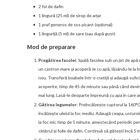
2 foi de dafin
1 lingură (25 ml) de sirop de arțar
1 praf generos de sos picant (opțional)
1 linguriță (5 ml) de sare (sau după gust)
Mod de preparare
Pregătirea fasolei
: Spală fasolea sub un jet de apă
un castron mare și acoperă-le cu apă, lăsându-le la î
nou. Transferă boabele într-o cratiță și adaugă sufic
acoperite, timp de 45 de minute sau până când devin 
mai lung. Lasă-le deoparte împreună cu apa în care au
Gătirea legumelor
: Preîncălzește cuptorul la 160°C
încălzește uleiul la foc mediu. Adaugă ceapa, usturoi
la foc mic timp de 5 minute, amestecând periodic pent
cimbrul și foile de dafin. Continuă să gătești încă 5 