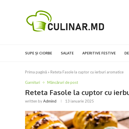
SUPE ȘI CIORBE
SALATE
APERITIVE FESTIVE
DE
Prima pagină
»
Reteta Fasole la cuptor cu ierburi aromatice
Garnituri
Mâncăruri de post
Reteta Fasole la cuptor cu ierb
written by
Admind
13 ianuarie 2025