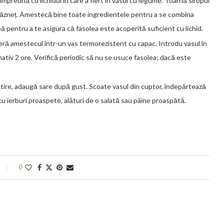
împreună cu lichidul în care a fiert în vasul cu legume. Toarnă siropul
ndrăzneț. Amestecă bine toate ingredientele pentru a se combina
 pentru a te asigura că fasolea este acoperită suficient cu lichid.
sferă amestecul într-un vas termorezistent cu capac. Introdu vasul în
ativ 2 ore. Verifică periodic să nu se usuce fasolea; dacă este
gătire, adaugă sare după gust. Scoate vasul din cuptor, îndepărtează
 cu ierburi proaspete, alături de o salată sau pâine proaspătă.
0