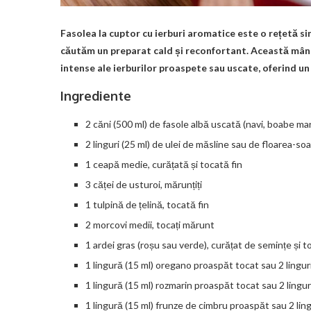
Fasolea la cuptor cu ierburi aromatice este o rețetă si
căutăm un preparat cald și reconfortant. Această mân
intense ale ierburilor proaspete sau uscate, oferind un 
Ingrediente
2 căni (500 ml) de fasole albă uscată (navi, boabe mar
2 linguri (25 ml) de ulei de măsline sau de floarea-soa
1 ceapă medie, curățată și tocată fin
3 căței de usturoi, mărunțiți
1 tulpină de țelină, tocată fin
2 morcovi medii, tocați mărunt
1 ardei gras (roșu sau verde), curățat de semințe și t
1 lingură (15 ml) oregano proaspăt tocat sau 2 lingur
1 lingură (15 ml) rozmarin proaspăt tocat sau 2 lingur
1 lingură (15 ml) frunze de cimbru proaspăt sau 2 lin