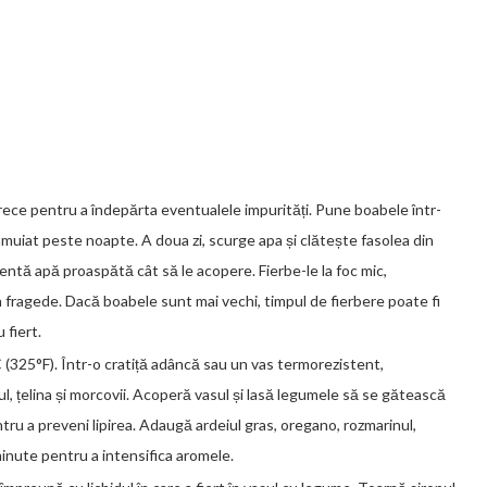
 rece pentru a îndepărta eventualele impurități. Pune boabele într-
nmuiat peste noapte. A doua zi, scurge apa și clătește fasolea din
ientă apă proaspătă cât să le acopere. Fierbe-le la foc mic,
fragede. Dacă boabele sunt mai vechi, timpul de fierbere poate fi
 fiert.
 (325°F). Într-o cratiță adâncă sau un vas termorezistent,
ul, țelina și morcovii. Acoperă vasul și lasă legumele să se gătească
ru a preveni lipirea. Adaugă ardeiul gras, oregano, rozmarinul,
minute pentru a intensifica aromele.