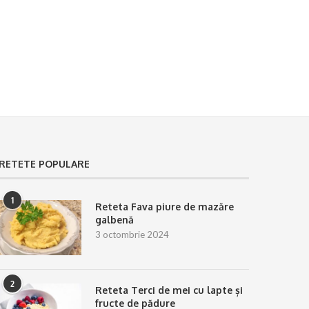
10 iulie 2025
10 iulie 2025
RETETE POPULARE
1
Reteta Fava piure de mazăre
galbenă
3 octombrie 2024
2
Reteta Terci de mei cu lapte și
fructe de pădure