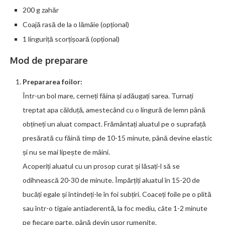
200 g zahăr
Coajă rasă de la o lămâie (opțional)
1 linguriță scorțișoară (opțional)
Mod de preparare
Prepararea foilor:
Într-un bol mare, cerneți făina și adăugați sarea. Turnați
treptat apa călduță, amestecând cu o lingură de lemn până
obțineți un aluat compact. Frământați aluatul pe o suprafață
presărată cu făină timp de 10-15 minute, până devine elastic
și nu se mai lipește de mâini.
Acoperiți aluatul cu un prosop curat și lăsați-l să se
odihnească 20-30 de minute. Împărțiți aluatul în 15-20 de
bucăți egale și întindeți-le în foi subțiri. Coaceți foile pe o plită
sau într-o tigaie antiaderentă, la foc mediu, câte 1-2 minute
pe fiecare parte, până devin ușor rumenite.