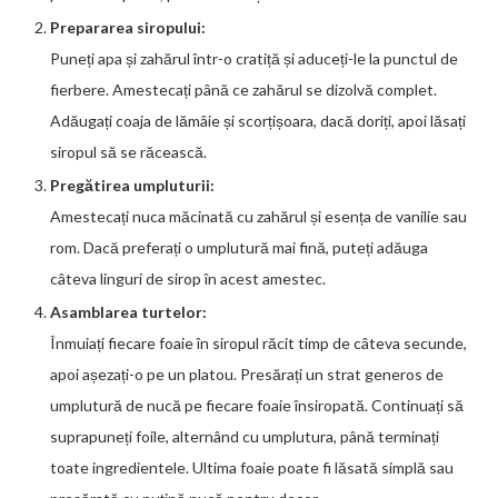
Prepararea siropului:
Puneți apa și zahărul într-o cratiță și aduceți-le la punctul de
fierbere. Amestecați până ce zahărul se dizolvă complet.
Adăugați coaja de lămâie și scorțișoara, dacă doriți, apoi lăsați
siropul să se răcească.
Pregătirea umpluturii:
Amestecați nuca măcinată cu zahărul și esența de vanilie sau
rom. Dacă preferați o umplutură mai fină, puteți adăuga
câteva linguri de sirop în acest amestec.
Asamblarea turtelor:
Înmuiați fiecare foaie în siropul răcit timp de câteva secunde,
apoi așezați-o pe un platou. Presărați un strat generos de
umplutură de nucă pe fiecare foaie însiropată. Continuați să
suprapuneți foile, alternând cu umplutura, până terminați
toate ingredientele. Ultima foaie poate fi lăsată simplă sau