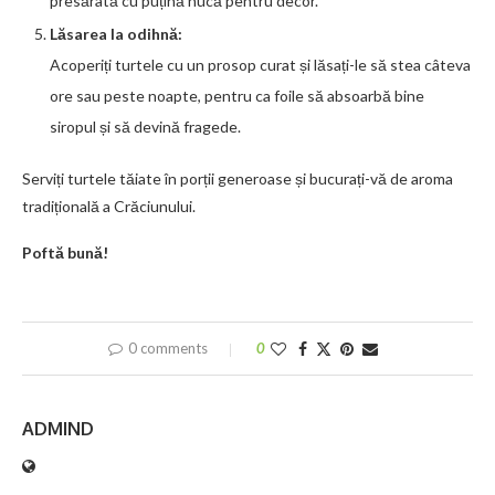
presărată cu puțină nucă pentru decor.
Lăsarea la odihnă:
Acoperiți turtele cu un prosop curat și lăsați-le să stea câteva
ore sau peste noapte, pentru ca foile să absoarbă bine
siropul și să devină fragede.
Serviți turtele tăiate în porții generoase și bucurați-vă de aroma
tradițională a Crăciunului.
Poftă bună!
0 comments
0
ADMIND