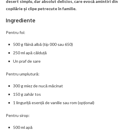
desert simplu, dar absolut delicios, care evocă amintiri din
copilărie și clipe petrecute în familie.
Ingrediente
Pentru foi:
500 g făină albă (tip 000 sau 650)
250 ml apă călduță
Un praf de sare
Pentru umplutură:
300 g miez de nucă măcinat
150 g zahăr tos
1 linguriță esență de vanilie sau rom (opțional)
Pentru sirop:
500 ml apă