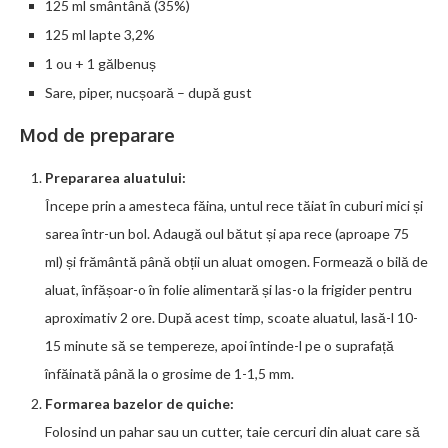
125 ml smântână (35%)
125 ml lapte 3,2%
1 ou + 1 gălbenuș
Sare, piper, nucșoară – după gust
Mod de preparare
Prepararea aluatului:
Începe prin a amesteca făina, untul rece tăiat în cuburi mici și
sarea într-un bol. Adaugă oul bătut și apa rece (aproape 75
ml) și frământă până obții un aluat omogen. Formează o bilă de
aluat, înfășoar-o în folie alimentară și las-o la frigider pentru
aproximativ 2 ore. După acest timp, scoate aluatul, lasă-l 10-
15 minute să se tempereze, apoi întinde-l pe o suprafață
înfăinată până la o grosime de 1-1,5 mm.
Formarea bazelor de quiche:
Folosind un pahar sau un cutter, taie cercuri din aluat care să