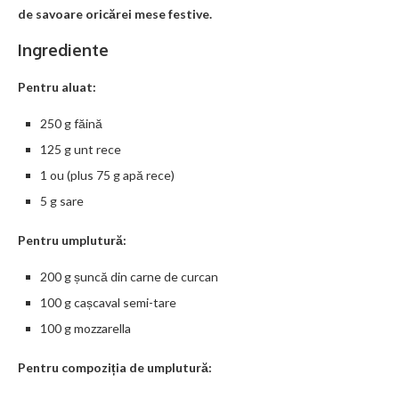
de savoare oricărei mese festive.
Ingrediente
Pentru aluat:
250 g făină
125 g unt rece
1 ou (plus 75 g apă rece)
5 g sare
Pentru umplutură:
200 g șuncă din carne de curcan
100 g cașcaval semi-tare
100 g mozzarella
Pentru compoziția de umplutură: