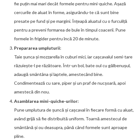
fie puțin mai mari decât formele pentru mini-quiche. Așază
cercurile de aluat în forme, asigurându-te că sunt bine
presate pe fund și pe margini. Înțeapă aluatul cu o furculiță
pentru a preveni formarea de bule în timpul coacerii. Pune
formele în frigider pentru încă 20 de minute.
Prepararea umpluturii:
Taie șunca și mozzarella în cuburi mici, iar cașcavalul semi-tare
răzuiește-l pe răzătoare. Într-un bol, bate oul cu gălbenușul,
adaugă smântâna și laptele, amestecând bine.
Condimentează cu sare, piper și un praf de nucșoară, apoi
amestecă din nou.
Asamblarea mini-quiche-urilor:
Pune umplutura de șuncă și cașcaval în fiecare formă cu aluat,
având grijă să fie distribuită uniform. Toarnă amestecul de
smântână și ou deasupra, până când formele sunt aproape
pline.