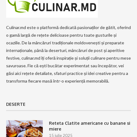
Culinar.md este o platformă dedicată pasionaților de gătit, oferind
o gamă largă de rețete delicioase pentru toate gusturile și
ocaziile. De la mâncăruri tradiționale moldovenești și preparate
internaționale, până la deserturi, mâncăruri de post și aperitive
festive, culinar.md îți oferă inspirație și soluții culinare pentru mese
savuroase. Fie că ești bucătar experimentat sau începător, vei
găsi aici rețete detaliate, sfaturi practice și idei creative pentru a
transforma fiecare masă într-o experiență memorabilă.
DESERTE
Reteta Clatite americane cu banane si
miere
15 iulie 2025