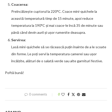
Coacerea:
Preîncălzește cuptorul la 220°C. Coace mini-quichele la
această temperatură timp de 15 minute, apoi reduce
temperatura la 190°C și mai coace-le încă 35 de minute sau
până când devin aurii și ușor rumenite deasupra.
Servirea:
Lasă mini-quichele să se răcească puțin înainte de a le scoate
din forme. Le poți servi la temperatura camerei sau ușor
încălzite, alături de o salată verde sau alte garnituri festive.
Poftă bună!
0 comments
0