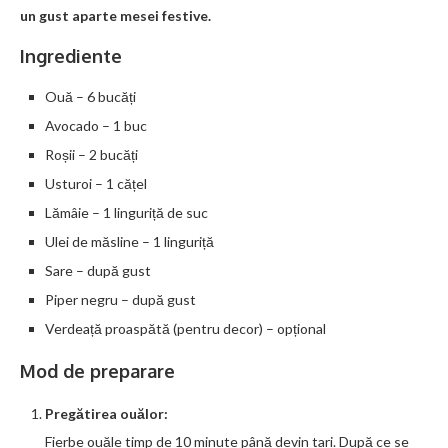
un gust aparte mesei festive.
Ingrediente
Ouă – 6 bucăți
Avocado – 1 buc
Roșii – 2 bucăți
Usturoi – 1 cățel
Lămâie – 1 linguriță de suc
Ulei de măsline – 1 linguriță
Sare – după gust
Piper negru – după gust
Verdeață proaspătă (pentru decor) – opțional
Mod de preparare
Pregătirea ouălor:
Fierbe ouăle timp de 10 minute până devin tari. După ce se