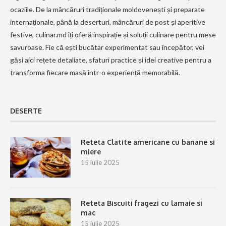
ocaziile. De la mâncăruri tradiționale moldovenești și preparate
internaționale, până la deserturi, mâncăruri de post și aperitive
festive, culinar.md îți oferă inspirație și soluții culinare pentru mese
savuroase. Fie că ești bucătar experimentat sau începător, vei
găsi aici rețete detaliate, sfaturi practice și idei creative pentru a
transforma fiecare masă într-o experiență memorabilă.
DESERTE
Reteta Clatite americane cu banane si
miere
15 iulie 2025
Reteta Biscuiti fragezi cu lamaie si
mac
15 iulie 2025