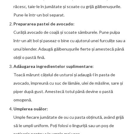
răcesc, taie-le în jumătate și scoate cu grijă gălbenușurile.
Pune-le într-un bol separat.
Prepararea pastei de avocado:
Curăță avocado de coajă și scoate sâmburele. Pune pulpa
într-un alt bol și paseaz-o bine cu ajutorul unei furculițe sau a
unui blender. Adaugă gălbenușurile fierte și amestecă până
obții o pastă fină.
Adăugarea ingredientelor suplimentare:
Toacă mărunt cățelul de usturoi și adaugă-l în pasta de
avocado, împreună cu suc de lămâie, ulei de măsline, sare și
piper după gust. Amestecă totul până devine o pastă
omogenă.
Umplerea ouălor:
Umple fiecare jumătate de ou cu pasta obținută, având grijă
să le umpli uniform. Poți folosi o linguriță sau un poș de
patiserie pentru a le umple mai ușor.