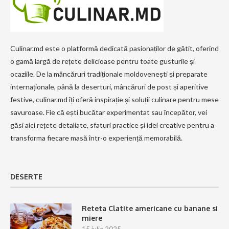
Culinar.md este o platformă dedicată pasionaților de gătit, oferind
o gamă largă de rețete delicioase pentru toate gusturile și
ocaziile. De la mâncăruri tradiționale moldovenești și preparate
internaționale, până la deserturi, mâncăruri de post și aperitive
festive, culinar.md îți oferă inspirație și soluții culinare pentru mese
savuroase. Fie că ești bucătar experimentat sau începător, vei
găsi aici rețete detaliate, sfaturi practice și idei creative pentru a
transforma fiecare masă într-o experiență memorabilă.
DESERTE
Reteta Clatite americane cu banane si
miere