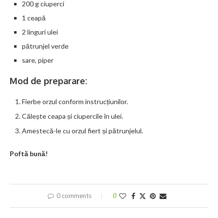
200 g ciuperci
1 ceapă
2 linguri ulei
pătrunjel verde
sare, piper
Mod de preparare:
Fierbe orzul conform instrucțiunilor.
Călește ceapa și ciupercile în ulei.
Amestecă-le cu orzul fiert și pătrunjelul.
Poftă bună!
0 comments
0