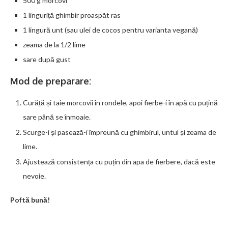
500 g morcovi
1 linguriță ghimbir proaspăt ras
1 lingură unt (sau ulei de cocos pentru varianta vegană)
zeama de la 1/2 lime
sare după gust
Mod de preparare:
Curăță și taie morcovii în rondele, apoi fierbe-i în apă cu puțină
sare până se înmoaie.
Scurge-i și pasează-i împreună cu ghimbirul, untul și zeama de
lime.
Ajustează consistența cu puțin din apa de fierbere, dacă este
nevoie.
Poftă bună!