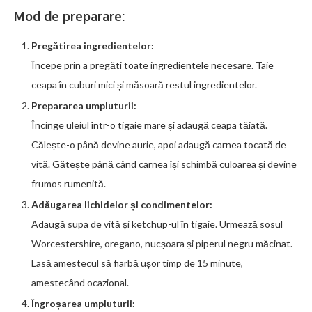
Mod de preparare:
Pregătirea ingredientelor:
Începe prin a pregăti toate ingredientele necesare. Taie
ceapa în cuburi mici și măsoară restul ingredientelor.
Prepararea umpluturii:
Încinge uleiul într-o tigaie mare și adaugă ceapa tăiată.
Călește-o până devine aurie, apoi adaugă carnea tocată de
vită. Gătește până când carnea își schimbă culoarea și devine
frumos rumenită.
Adăugarea lichidelor și condimentelor:
Adaugă supa de vită și ketchup-ul în tigaie. Urmează sosul
Worcestershire, oregano, nucșoara și piperul negru măcinat.
Lasă amestecul să fiarbă ușor timp de 15 minute,
amestecând ocazional.
Îngroșarea umpluturii: