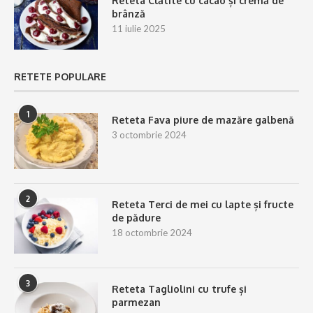
Reteta Clătite cu cacao și cremă de
brânză
11 iulie 2025
RETETE POPULARE
1
Reteta Fava piure de mazăre galbenă
3 octombrie 2024
2
Reteta Terci de mei cu lapte și fructe
de pădure
18 octombrie 2024
3
Reteta Tagliolini cu trufe și
parmezan