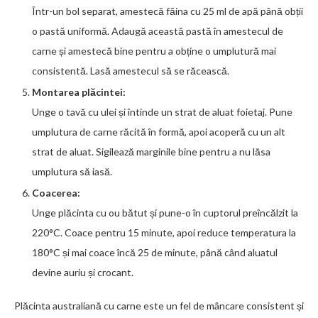
Într-un bol separat, amestecă făina cu 25 ml de apă până obții
o pastă uniformă. Adaugă această pastă în amestecul de
carne și amestecă bine pentru a obține o umplutură mai
consistentă. Lasă amestecul să se răcească.
Montarea plăcintei:
Unge o tavă cu ulei și întinde un strat de aluat foietaj. Pune
umplutura de carne răcită în formă, apoi acoperă cu un alt
strat de aluat. Sigilează marginile bine pentru a nu lăsa
umplutura să iasă.
Coacerea:
Unge plăcinta cu ou bătut și pune-o în cuptorul preîncălzit la
220°C. Coace pentru 15 minute, apoi reduce temperatura la
180°C și mai coace încă 25 de minute, până când aluatul
devine auriu și crocant.
Plăcinta australiană cu carne este un fel de mâncare consistent și