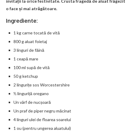
invitații la orice festivitate. Crusta fragedă de aluat frăgezit
o face și mai atrăgătoare.
Ingrediente:
1 kg carne tocată de vită
800 g aluat foietaj
3 linguri de făină
1 ceapă mare
100 ml supă de vită
50 g ketchup
2 lingurițe sos Worcestershire
½ linguriță oregano
Un vârf de nucșoară
Un praf de piper negru măcinat
4 linguri ulei de floarea soarelui
1 ou (pentru ungerea aluatului)