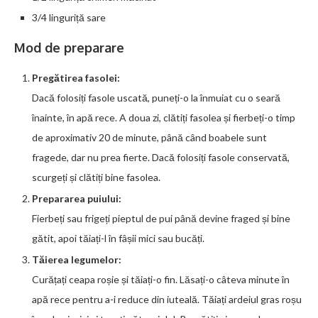
3/4 linguriță sare
Mod de preparare
Pregătirea fasolei:
Dacă folosiți fasole uscată, puneți-o la înmuiat cu o seară
înainte, în apă rece. A doua zi, clătiți fasolea și fierbeți-o timp
de aproximativ 20 de minute, până când boabele sunt
fragede, dar nu prea fierte. Dacă folosiți fasole conservată,
scurgeți și clătiți bine fasolea.
Prepararea puiului:
Fierbeți sau frigeți pieptul de pui până devine fraged și bine
gătit, apoi tăiați-l în fâșii mici sau bucăți.
Tăierea legumelor:
Curățați ceapa roșie și tăiați-o fin. Lăsați-o câteva minute în
apă rece pentru a-i reduce din iuteală. Tăiați ardeiul gras roșu