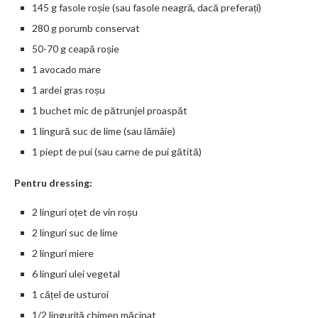
145 g fasole roșie (sau fasole neagră, dacă preferați)
280 g porumb conservat
50-70 g ceapă roșie
1 avocado mare
1 ardei gras roșu
1 buchet mic de pătrunjel proaspăt
1 lingură suc de lime (sau lămâie)
1 piept de pui (sau carne de pui gătită)
Pentru dressing:
2 linguri oțet de vin roșu
2 linguri suc de lime
2 linguri miere
6 linguri ulei vegetal
1 cățel de usturoi
1/2 linguriță chimen măcinat