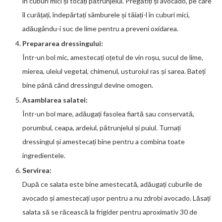
în cuburi mici și tocați pătrunjelul. Pregătiți și avocado, pe care
îl curățați, îndepărtați sâmburele și tăiați-l în cuburi mici,
adăugându-i suc de lime pentru a preveni oxidarea.
Prepararea dressingului:
Într-un bol mic, amestecați oțetul de vin roșu, sucul de lime,
mierea, uleiul vegetal, chimenul, usturoiul ras și sarea. Bateți
bine până când dressingul devine omogen.
Asamblarea salatei:
Într-un bol mare, adăugați fasolea fiartă sau conservată,
porumbul, ceapa, ardeiul, pătrunjelul și puiul. Turnați
dressingul și amestecați bine pentru a combina toate
ingredientele.
Servirea:
După ce salata este bine amestecată, adăugați cuburile de
avocado și amestecați ușor pentru a nu zdrobi avocado. Lăsați
salata să se răcească la frigider pentru aproximativ 30 de