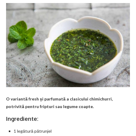
O variantă fresh și parfumată a clasicului chimichurri,
potrivită pentru fripturi sau legume coapte.
Ingrediente:
1 legătură pătrunjel