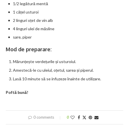
1/2 legătură mentă
1 cățel usturoi
2 linguri oțet de vin alb
4 linguri ulei de măsline
sare, piper
Mod de preparare:
Mărunțește verdețurile și usturoiul.
Amestecă-le cu uleiul, oțetul, sarea și piperul.
Lasă 10 minute să se infuzeze înainte de utilizare.
Poftă bună!
0 comments
0