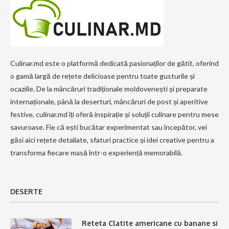
Culinar.md este o platformă dedicată pasionaților de gătit, oferind
o gamă largă de rețete delicioase pentru toate gusturile și
ocaziile. De la mâncăruri tradiționale moldovenești și preparate
internaționale, până la deserturi, mâncăruri de post și aperitive
festive, culinar.md îți oferă inspirație și soluții culinare pentru mese
savuroase. Fie că ești bucătar experimentat sau începător, vei
găsi aici rețete detaliate, sfaturi practice și idei creative pentru a
transforma fiecare masă într-o experiență memorabilă.
DESERTE
Reteta Clatite americane cu banane si