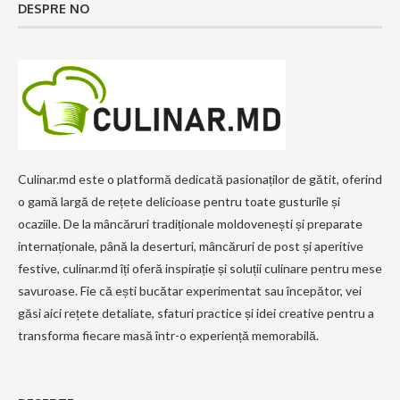
DESPRE NO
Culinar.md este o platformă dedicată pasionaților de gătit, oferind
o gamă largă de rețete delicioase pentru toate gusturile și
ocaziile. De la mâncăruri tradiționale moldovenești și preparate
internaționale, până la deserturi, mâncăruri de post și aperitive
festive, culinar.md îți oferă inspirație și soluții culinare pentru mese
savuroase. Fie că ești bucătar experimentat sau începător, vei
găsi aici rețete detaliate, sfaturi practice și idei creative pentru a
transforma fiecare masă într-o experiență memorabilă.