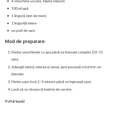
4 smochine uscate, tăiate mărunt
100 ml apă
1 lingură oțet de mere
1 linguriță miere
un praf de sare
Mod de preparare:
Fierbe smochinele cu apa până se înmoaie complet (10–15
min).
Adaugă oțetul, mierea și sarea, apoi pasează totul într-un
blender.
Fierbe ușor încă 2–3 minute până se îngroașă ușor.
Lasă să se răcească înainte de servire.
Poftă bună!