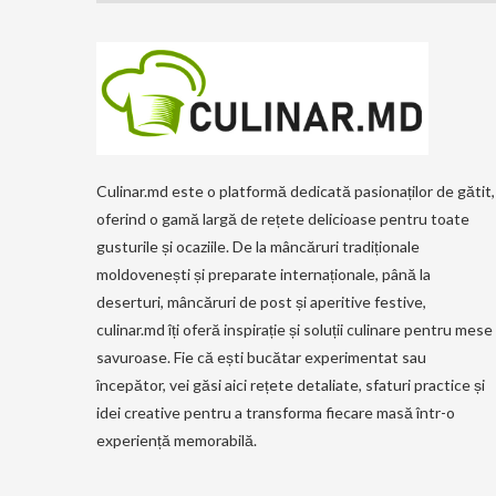
Culinar.md este o platformă dedicată pasionaților de gătit,
oferind o gamă largă de rețete delicioase pentru toate
gusturile și ocaziile. De la mâncăruri tradiționale
moldovenești și preparate internaționale, până la
deserturi, mâncăruri de post și aperitive festive,
culinar.md îți oferă inspirație și soluții culinare pentru mese
savuroase. Fie că ești bucătar experimentat sau
începător, vei găsi aici rețete detaliate, sfaturi practice și
idei creative pentru a transforma fiecare masă într-o
experiență memorabilă.