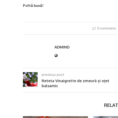
Poftă bună!
0 comments
ADMIND
previous post
Reteta Vinaigrette de zmeură și oțet
balsamic
RELAT