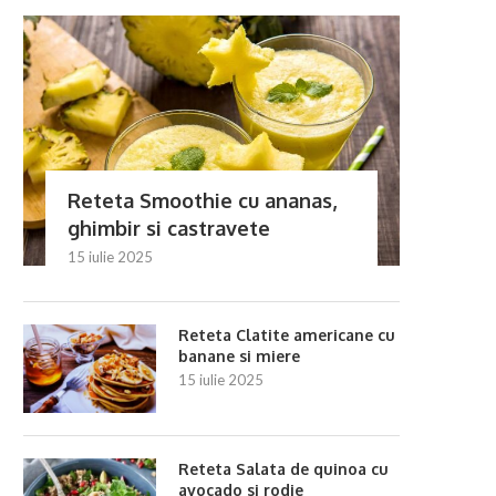
Reteta Smoothie cu ananas,
eteta Sos de roșii confiate și ardei
Reteta Sos de rodie cu 
iute
pentru pui...
ghimbir si castravete
24 iunie 2025
24 iunie 2025
15 iulie 2025
Reteta Clatite americane cu
banane si miere
15 iulie 2025
Reteta Salata de quinoa cu
avocado si rodie