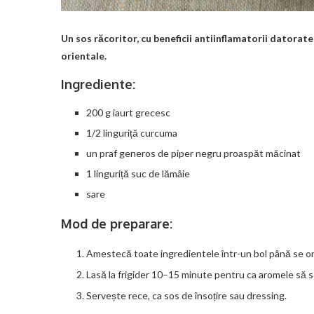
Un sos răcoritor, cu beneficii antiinflamatorii datora
orientale.
Ingrediente:
200 g iaurt grecesc
1/2 linguriță curcuma
un praf generos de piper negru proaspăt măcinat
1 linguriță suc de lămâie
sare
Mod de preparare:
Amestecă toate ingredientele într-un bol până se 
Lasă la frigider 10–15 minute pentru ca aromele să 
Servește rece, ca sos de însoțire sau dressing.