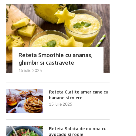
Reteta Supă de pui cu tăieței de
Reteta Supa crema de mor
casă
portocala si...
8 iulie 2025
4 iulie 2025
Reteta Smoothie cu ananas,
ghimbir si castravete
15 iulie 2025
Reteta Clatite americane cu
banane si miere
15 iulie 2025
Reteta Salata de quinoa cu
avocado si rodie