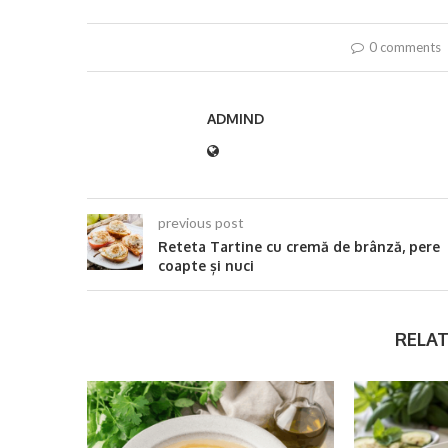
0 comments
ADMIND
previous post
Reteta Tartine cu cremă de brânză, pere
coapte și nuci
RELAT