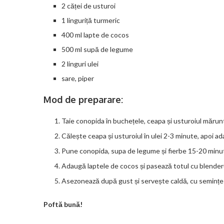
2 căței de usturoi
1 linguriță turmeric
400 ml lapte de cocos
500 ml supă de legume
2 linguri ulei
sare, piper
Mod de preparare:
Taie conopida în buchețele, ceapa și usturoiul mărun
Călește ceapa și usturoiul în ulei 2-3 minute, apoi a
Pune conopida, supa de legume și fierbe 15-20 minu
Adaugă laptele de cocos și pasează totul cu blenderu
Asezonează după gust și servește caldă, cu semințe
Poftă bună!