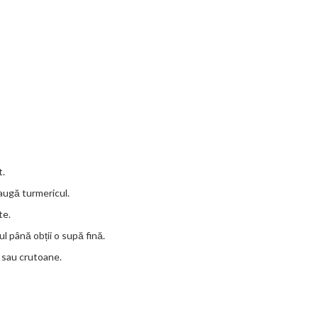
t.
daugă turmericul.
te.
l până obții o supă fină.
 sau crutoane.