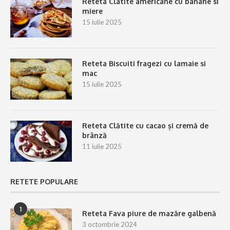
Reteta Clatite americane cu banane si
miere
15 iulie 2025
Reteta Biscuiti fragezi cu lamaie si
mac
15 iulie 2025
Reteta Clătite cu cacao și cremă de
brânză
11 iulie 2025
RETETE POPULARE
1
Reteta Fava piure de mazăre galbenă
3 octombrie 2024