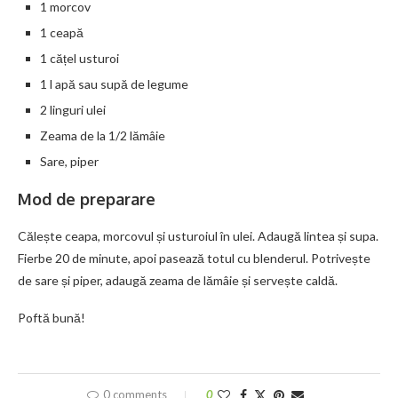
1 morcov
1 ceapă
1 cățel usturoi
1 l apă sau supă de legume
2 linguri ulei
Zeama de la 1/2 lămâie
Sare, piper
Mod de preparare
Călește ceapa, morcovul și usturoiul în ulei. Adaugă lintea și supa.
Fierbe 20 de minute, apoi pasează totul cu blenderul. Potrivește
de sare și piper, adaugă zeama de lămâie și servește caldă.
Poftă bună!
0 comments
0