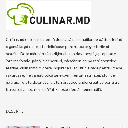
Culinar.md este o platformă dedicată pasionaților de gătit, oferind
o gamă largă de rețete delicioase pentru toate gusturile și
ocaziile. De la mâncăruri tradiționale moldovenești și preparate
internaționale, până la deserturi, mâncăruri de post și aperitive
festive, culinar.md îți oferă inspirație și soluții culinare pentru mese
savuroase. Fie că ești bucătar experimentat sau începător, vei
găsi aici rețete detaliate, sfaturi practice și idei creative pentru a
transforma fiecare masă într-o experiență memorabilă.
DESERTE