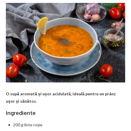
O supă aromată și ușor acidulată, ideală pentru un prânz
ușor și sănătos.
Ingrediente
200 g linte roșie