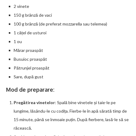
2 vinete
150 g brânză de vaci
100 g brânză (de preferat mozzarella sau telemea)
1 cățel de usturoi
1 ou
Mărar proaspăt
Busuioc proaspăt
Pătrunjel proaspăt
Sare, după gust
Mod de preparare:
Pregătirea vinetelor
: Spală bine vinetele și taie-le pe
lungime, lăsându-le cu codița. Fierbe-le în apă sărată timp de
15 minute, până se înmoaie puțin. După fierbere, lasă-le să se
răcească.