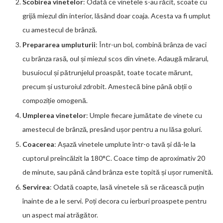
Scobirea vinetelor
: Odată ce vinetele s-au răcit, scoate cu
grijă miezul din interior, lăsând doar coaja. Acesta va fi umplut
cu amestecul de brânză.
Prepararea umpluturii
: Într-un bol, combină brânza de vaci
cu brânza rasă, oul și miezul scos din vinete. Adaugă mărarul,
busuiocul și pătrunjelul proaspăt, toate tocate mărunt,
precum și usturoiul zdrobit. Amestecă bine până obții o
compoziție omogenă.
Umplerea vinetelor
: Umple fiecare jumătate de vinete cu
amestecul de brânză, presând ușor pentru a nu lăsa goluri.
Coacerea
: Așază vinetele umplute într-o tavă și dă-le la
cuptorul preîncălzit la 180°C. Coace timp de aproximativ 20
de minute, sau până când brânza este topită și ușor rumenită.
Servirea
: Odată coapte, lasă vinetele să se răcească puțin
înainte de a le servi. Poți decora cu ierburi proaspete pentru
un aspect mai atrăgător.