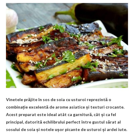
Vinetele prăjite în sos de soia cu usturoi reprezintă o
combinație excelentă de arome asiatice și texturi crocante.
Acest preparat este ideal atât ca garnitură, cât și ca fel
principal, datorită echilibrului perfect între gustul sărat al
sosului de soia și notele ușor picante de usturoi și ardei iute.