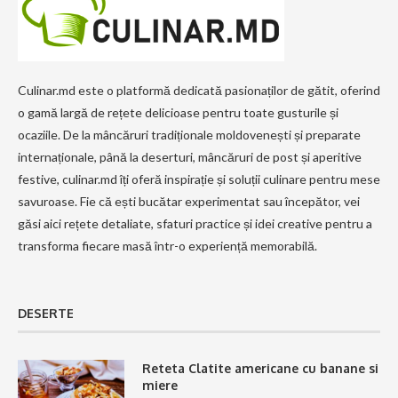
Culinar.md este o platformă dedicată pasionaților de gătit, oferind
o gamă largă de rețete delicioase pentru toate gusturile și
ocaziile. De la mâncăruri tradiționale moldovenești și preparate
internaționale, până la deserturi, mâncăruri de post și aperitive
festive, culinar.md îți oferă inspirație și soluții culinare pentru mese
savuroase. Fie că ești bucătar experimentat sau începător, vei
găsi aici rețete detaliate, sfaturi practice și idei creative pentru a
transforma fiecare masă într-o experiență memorabilă.
DESERTE
Reteta Clatite americane cu banane si
miere