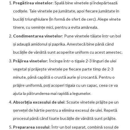
Pregătirea vinetelor
: Spală bine vinetele și îndepărtează
codițele. Taie vinetele pe jumătate, apoi fiecare jumătate în
bucăți triunghiulare (în formă de sfert de cerc). Alege vinete
tinere, cu semințe mici, pentru a evita amăreala.
Condimentarea vinetelor
: Pune vinetele tăiate într-un bol
și adaugă amidonul și paprika. Amestecă bine până când
bucățile de vânătă sunt acoperite uniform cu acest amestec.
Prăjirea vinetelor
: Încinge într-o tigaie 2-3 linguri de ulei
vegetal și prăjește vinetele pe fiecare parte timp de 2-3
minute, până capătă o crustă aurie și crocantă. Pentru o
prăjire uniformă, poți acoperi tigaia cu un capac, ceea ce va
ajuta la pătrunderea mai rapidă a legumelor.
Absorbția excesului de ulei
: Scoate vinetele prăjite pe un
șervețel de hârtie pentru a elimina excesul de ulei. Repetă
procesul până când toate bucățile de vânătă sunt prăjite.
Prepararea sosului
: Într-un bol separat, combină sosul de