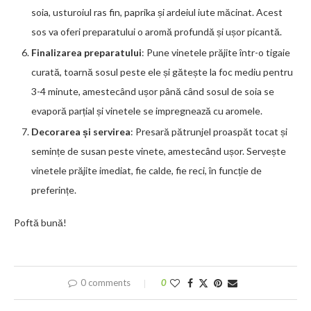
soia, usturoiul ras fin, paprika și ardeiul iute măcinat. Acest
sos va oferi preparatului o aromă profundă și ușor picantă.
Finalizarea preparatului
: Pune vinetele prăjite într-o tigaie
curată, toarnă sosul peste ele și gătește la foc mediu pentru
3-4 minute, amestecând ușor până când sosul de soia se
evaporă parțial și vinetele se impregnează cu aromele.
Decorarea și servirea
: Presară pătrunjel proaspăt tocat și
semințe de susan peste vinete, amestecând ușor. Servește
vinetele prăjite imediat, fie calde, fie reci, în funcție de
preferințe.
Poftă bună!
0 comments
0