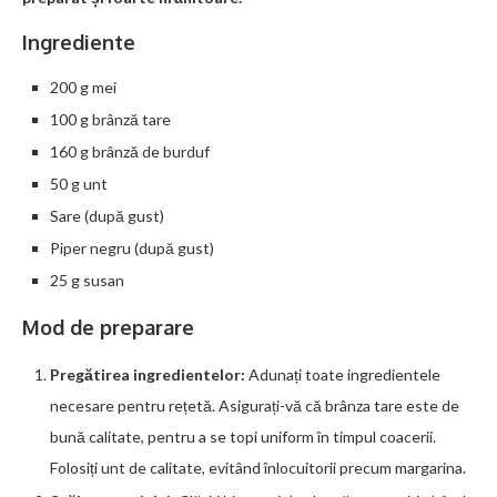
Ingrediente
200 g mei
100 g brânză tare
160 g brânză de burduf
50 g unt
Sare (după gust)
Piper negru (după gust)
25 g susan
Mod de preparare
Pregătirea ingredientelor:
Adunați toate ingredientele
necesare pentru rețetă. Asigurați-vă că brânza tare este de
bună calitate, pentru a se topi uniform în timpul coacerii.
Folosiți unt de calitate, evitând înlocuitorii precum margarina.