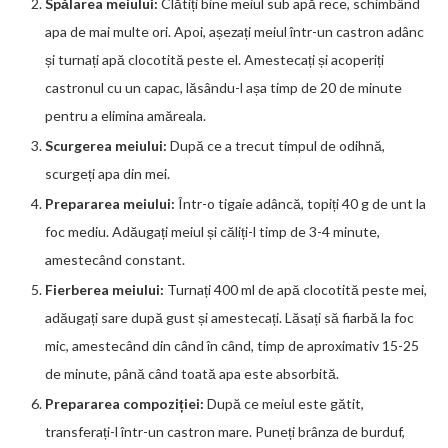
Spălarea meiului:
Clătiți bine meiul sub apă rece, schimbând
apa de mai multe ori. Apoi, așezați meiul într-un castron adânc
și turnați apă clocotită peste el. Amestecați și acoperiți
castronul cu un capac, lăsându-l așa timp de 20 de minute
pentru a elimina amăreala.
Scurgerea meiului:
După ce a trecut timpul de odihnă,
scurgeți apa din mei.
Prepararea meiului:
Într-o tigaie adâncă, topiți 40 g de unt la
foc mediu. Adăugați meiul și căliți-l timp de 3-4 minute,
amestecând constant.
Fierberea meiului:
Turnați 400 ml de apă clocotită peste mei,
adăugați sare după gust și amestecați. Lăsați să fiarbă la foc
mic, amestecând din când în când, timp de aproximativ 15-25
de minute, până când toată apa este absorbită.
Prepararea compoziției:
După ce meiul este gătit,
transferați-l într-un castron mare. Puneți brânza de burduf,