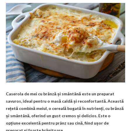
Caserola de mei cu brânză și smântână este un preparat
savuros, ideal pentru o masă caldă și reconfortantă. Această
rețetă combină meiul, o cereală bogată în nutrienți, cu brânză
și smântână, oferind un gust cremos și delicios. Este o
opțiune excelentă pentru prânz sau cină, fiind ușor de
preparat și foarte hrănitoare.