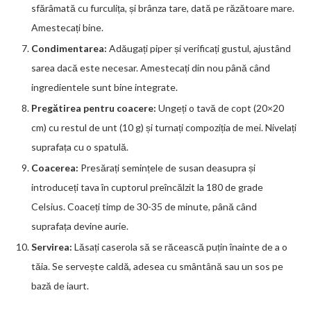
sfărâmată cu furculița, și brânza tare, dată pe răzătoare mare.
Amestecați bine.
Condimentarea:
Adăugați piper și verificați gustul, ajustând
sarea dacă este necesar. Amestecați din nou până când
ingredientele sunt bine integrate.
Pregătirea pentru coacere:
Ungeți o tavă de copt (20×20
cm) cu restul de unt (10 g) și turnați compoziția de mei. Nivelați
suprafața cu o spatulă.
Coacerea:
Presărați semințele de susan deasupra și
introduceți tava în cuptorul preîncălzit la 180 de grade
Celsius. Coaceți timp de 30-35 de minute, până când
suprafața devine aurie.
Servirea:
Lăsați caserola să se răcească puțin înainte de a o
tăia. Se servește caldă, adesea cu smântână sau un sos pe
bază de iaurt.