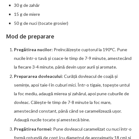
30 g de zahăr
15 g de miere
50 g de nuci (tocate grosier)
Mod de preparare
Pregătirea nucilor:
Preîncălzește cuptorul la 190°C. Pune
nucile într-o tavă și coace-le timp de 7-9 minute, amestecând
la fiecare 3-4 minute, până devin ușor aurii și aromate.
Prepararea dovleacului:
Curăță dovleacul de coajă și
semințe, apoi taie-l în cuburi mici. Într-o tigaie, topește untul
la foc mediu, adaugă mierea și zahărul, apoi pune cuburile de
dovleac. Călește-le timp de 7-8 minute la foc mare,
amestecând constant, până când se caramelizează ușor.
Adaugă nucile tocate și amestecă bine.
Pregătirea formei:
Pune dovleacul caramelizat cu nuci într-o
formă rotundă de copt (cu diametrul de aproximativ 18 cm) și