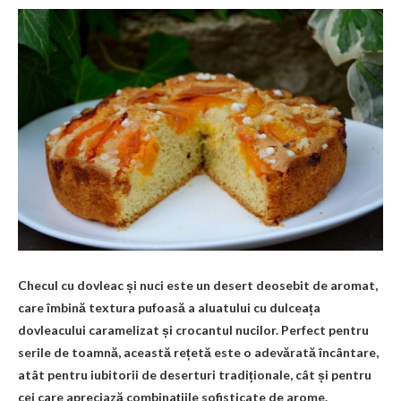
Checul cu dovleac și nuci este un desert deosebit de aromat,
care îmbină textura pufoasă a aluatului cu dulceața
dovleacului caramelizat și crocantul nucilor. Perfect pentru
serile de toamnă, această rețetă este o adevărată încântare,
atât pentru iubitorii de deserturi tradiționale, cât și pentru
cei care apreciază combinațiile sofisticate de arome.