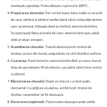
nivelează suprafața. Preîncălzește cuptorul la 180°C.
Prepararea aluatului:
Într-un bol mare, bate ouăle cu un praf
de sare, zahărul și zahărul vanilat până când compoziția devine
ușor spumoasă. Adaugă uleiul și chefirul, amestecând bine.
Încorporează făina și praful de copt, amestecând ușor, până
obții un aluat omogen.
Asamblarea checului:
Toarnă aluatul peste stratul de
dovleac și nuci din formă, asigurându-te că îl distribui uniform.
Coacerea:
Pune forma în cuptorul preîncălzit și coace checul
timp de aproximativ 40 de minute, sau până când trece testul
scobitorii.
Răsturnarea checului:
După ce checul s-a răcit puțin,
răstoarnă-l cu grijă pe un platou, astfel încât stratul de
dovleac caramelizat să fie deasupra.
Decorarea (opțional):
Poți presăra deasupra puțin zahăr