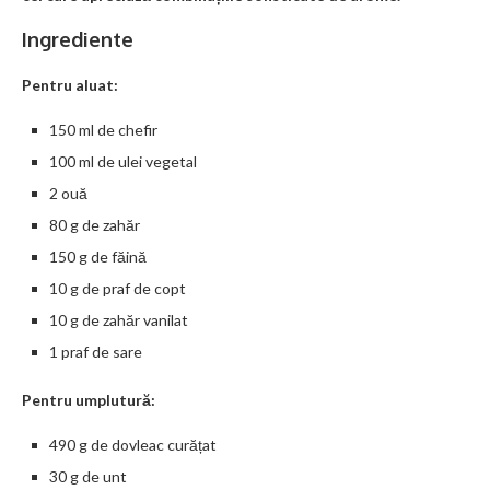
Ingrediente
Pentru aluat:
150 ml de chefir
100 ml de ulei vegetal
2 ouă
80 g de zahăr
150 g de făină
10 g de praf de copt
10 g de zahăr vanilat
1 praf de sare
Pentru umplutură:
490 g de dovleac curățat
30 g de unt