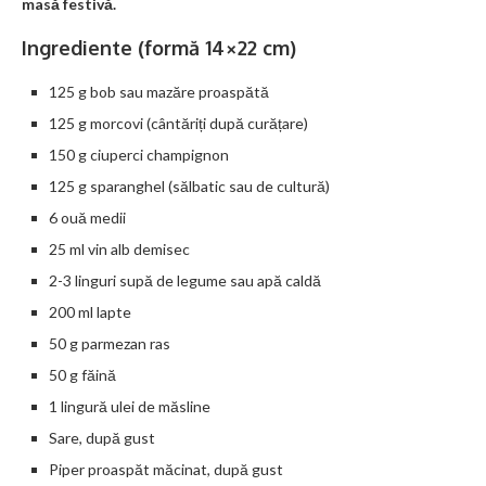
masă festivă.
Ingrediente (formă 14×22 cm)
125 g bob sau mazăre proaspătă
125 g morcovi (cântăriți după curățare)
150 g ciuperci champignon
125 g sparanghel (sălbatic sau de cultură)
6 ouă medii
25 ml vin alb demisec
2-3 linguri supă de legume sau apă caldă
200 ml lapte
50 g parmezan ras
50 g făină
1 lingură ulei de măsline
Sare, după gust
Piper proaspăt măcinat, după gust