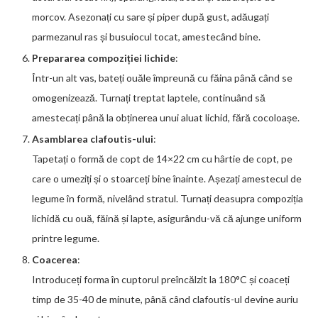
morcov. Asezonați cu sare și piper după gust, adăugați
parmezanul ras și busuiocul tocat, amestecând bine.
Prepararea compoziției lichide
:
Într-un alt vas, bateți ouăle împreună cu făina până când se
omogenizează. Turnați treptat laptele, continuând să
amestecați până la obținerea unui aluat lichid, fără cocoloașe.
Asamblarea clafoutis-ului
:
Tapetați o formă de copt de 14×22 cm cu hârtie de copt, pe
care o umeziți și o stoarceți bine înainte. Așezați amestecul de
legume în formă, nivelând stratul. Turnați deasupra compoziția
lichidă cu ouă, făină și lapte, asigurându-vă că ajunge uniform
printre legume.
Coacerea
:
Introduceți forma în cuptorul preîncălzit la 180°C și coaceți
timp de 35-40 de minute, până când clafoutis-ul devine auriu