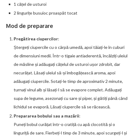
1 cățel de usturoi
2 lingurițe busuioc proaspăt tocat
Mod de preparare
Pregătirea ciupercilor
:
Ștergeți ciupercile cu o cârpă umedă, apoi tăiați-le în cuburi
de dimensiuni medii. Într-o tigaie antiaderentă, încălziți uleiul
de măsline și adăugați cățelul de usturoi ușor zdrobit, dar
necurățat. Lăsați uleiul să-și îmbogățească aroma, apoi
adăugați ciupercile. Sotați-le timp de aproximativ 2 minute,
turnați vinul alb și lăsați-l să se evapore complet. Adăugați
supa de legume, asezonați cu sare și piper, și gătiți până când
lichidul se evaporă. Lăsați ciupercile să se răcească.
Prepararea bobului sau a mazării
:
Puneți bobul curățat într-o cratiță cu apă clocotită și o
linguriță de sare. Fierbeți-l timp de 3 minute, apoi scurgeți-l și