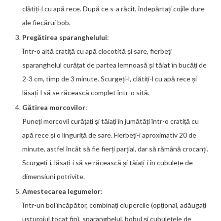
clătiți-l cu apă rece. După ce s-a răcit, îndepărtați cojile dure
ale fiecărui bob.
Pregătirea sparanghelului
:
Într-o altă cratiță cu apă clocotită și sare, fierbeți
sparanghelul curățat de partea lemnoasă și tăiat în bucăți de
2-3 cm, timp de 3 minute. Scurgeți-l, clătiți-l cu apă rece și
lăsați-l să se răcească complet într-o sită.
Gătirea morcovilor
:
Puneți morcovii curățați și tăiați în jumătăți într-o cratiță cu
apă rece și o linguriță de sare. Fierbeți-i aproximativ 20 de
minute, astfel încât să fie fierți parțial, dar să rămână crocanți.
Scurgeți-i, lăsați-i să se răcească și tăiați-i în cubulețe de
dimensiuni potrivite.
Amestecarea legumelor
:
Într-un bol încăpător, combinați ciupercile (opțional, adăugați
usturoiul tocat fin), sparanghelul, bobul și cubulețele de