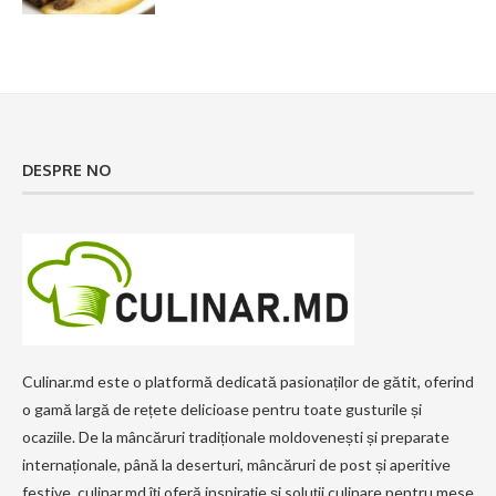
DESPRE NO
Culinar.md este o platformă dedicată pasionaților de gătit, oferind
o gamă largă de rețete delicioase pentru toate gusturile și
ocaziile. De la mâncăruri tradiționale moldovenești și preparate
internaționale, până la deserturi, mâncăruri de post și aperitive
festive, culinar.md îți oferă inspirație și soluții culinare pentru mese