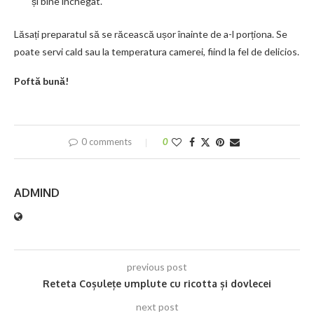
și bine închegat.
Lăsați preparatul să se răcească ușor înainte de a-l porționa. Se
poate servi cald sau la temperatura camerei, fiind la fel de delicios.
Poftă bună!
0 comments
0
ADMIND
previous post
Reteta Coșulețe umplute cu ricotta și dovlecei
next post