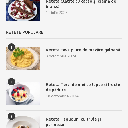
Reteta Clătite cu cacao și cremă de
brânză
11 iulie 2025
RETETE POPULARE
1
Reteta Fava piure de mazăre galbenă
3 octombrie 2024
2
Reteta Terci de mei cu lapte și fructe
de pădure
18 octombrie 2024
3
Reteta Tagliolini cu trufe și
parmezan