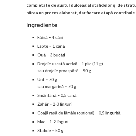
completate de gustul dulceag al stafidelor și de stra
părea un proces elaborat, dar fiecare etapă contribuie
Ingrediente
Făină – 4 căni
Lapte – 1 cană
Ouă – 3 bucăți
Drojdie uscată activă – 1 plic (11 g)
sau drojdie proaspătă – 50 g
Unt – 70 g
sau margarină – 70 g
Smântână – 0,5 cană
Zahăr – 2-3 linguri
Coajă rasă de lămâie (opțional) – 0,5 linguriță
Mac – 1-2 linguri
Stafide – 50 g