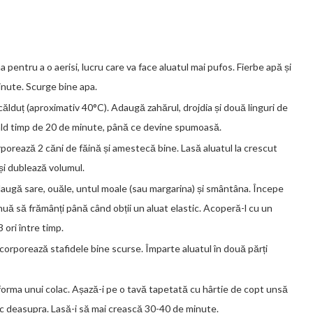
 pentru a o aerisi, lucru care va face aluatul mai pufos. Fierbe apă și
inute. Scurge bine apa.
ălduț (aproximativ 40°C). Adaugă zahărul, drojdia și două linguri de
cald timp de 20 de minute, până ce devine spumoasă.
rporează 2 căni de făină și amestecă bine. Lasă aluatul la crescut
și dublează volumul.
augă sare, ouăle, untul moale (sau margarina) și smântâna. Începe
uă să frămânți până când obții un aluat elastic. Acoperă-l cu un
 ori între timp.
corporează stafidele bine scurse. Împarte aluatul în două părți
orma unui colac. Așază-i pe o tavă tapetată cu hârtie de copt unsă
ac deasupra. Lasă-i să mai crească 30-40 de minute.