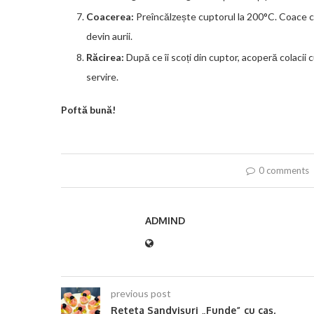
Coacerea:
Preîncălzește cuptorul la 200°C. Coace co
devin aurii.
Răcirea:
După ce îi scoți din cuptor, acoperă colacii
servire.
Poftă bună!
0 comments
ADMIND
previous post
Reteta Sandvișuri „Funde” cu caș,