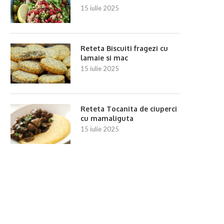
15 iulie 2025
Reteta Biscuiti fragezi cu
lamaie si mac
15 iulie 2025
Reteta Tocanita de ciuperci
cu mamaliguta
15 iulie 2025
Reteta Rondele de vinete cu roșii
Reteta Tartă rustică cu
și mozzarella
11 iulie 2025
11 iulie 2025