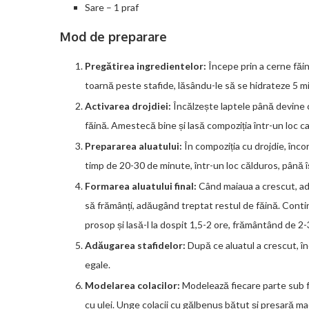
Sare – 1 praf
Mod de preparare
Pregătirea ingredientelor:
Începe prin a cerne făina
toarnă peste stafide, lăsându-le să se hidrateze 5 m
Activarea drojdiei:
Încălzește laptele până devine c
făină. Amestecă bine și lasă compoziția într-un loc 
Prepararea aluatului:
În compoziția cu drojdie, înco
timp de 20-30 de minute, într-un loc călduros, până î
Formarea aluatului final:
Când maiaua a crescut, ad
să frămânți, adăugând treptat restul de făină. Contin
prosop și lasă-l la dospit 1,5-2 ore, frământând de 2-3
Adăugarea stafidelor:
După ce aluatul a crescut, în
egale.
Modelarea colacilor:
Modelează fiecare parte sub f
cu ulei. Unge colacii cu gălbenuș bătut și presară m