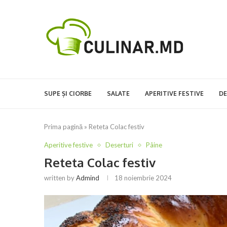
SUPE ȘI CIORBE
SALATE
APERITIVE FESTIVE
DE
Prima pagină
»
Reteta Colac festiv
Aperitive festive
Deserturi
Pâine
Reteta Colac festiv
written by
Admind
18 noiembrie 2024