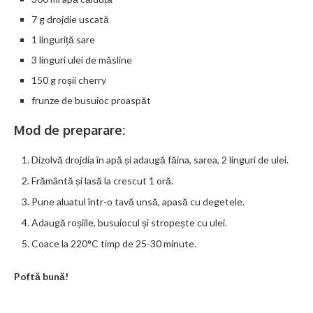
7 g drojdie uscată
1 linguriță sare
3 linguri ulei de măsline
150 g roșii cherry
frunze de busuioc proaspăt
Mod de preparare:
Dizolvă drojdia în apă și adaugă făina, sarea, 2 linguri de ulei.
Frământă și lasă la crescut 1 oră.
Pune aluatul într-o tavă unsă, apasă cu degetele.
Adaugă roșiile, busuiocul și stropește cu ulei.
Coace la 220°C timp de 25-30 minute.
Poftă bună!