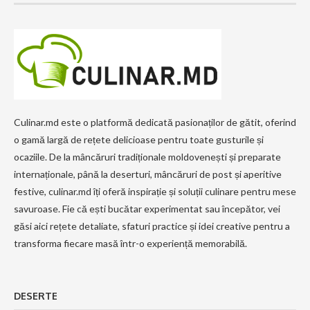
Culinar.md este o platformă dedicată pasionaților de gătit, oferind
o gamă largă de rețete delicioase pentru toate gusturile și
ocaziile. De la mâncăruri tradiționale moldovenești și preparate
internaționale, până la deserturi, mâncăruri de post și aperitive
festive, culinar.md îți oferă inspirație și soluții culinare pentru mese
savuroase. Fie că ești bucătar experimentat sau începător, vei
găsi aici rețete detaliate, sfaturi practice și idei creative pentru a
transforma fiecare masă într-o experiență memorabilă.
DESERTE