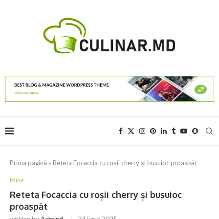
Prima pagină
»
Reteta Focaccia cu roșii cherry și busuioc proaspăt
Pâine
Reteta Focaccia cu roșii cherry și busuioc
proaspăt
written by
Admind
24 iunie 2025