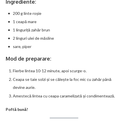
Ingrediente:
200 g linte roșie
1 ceapă mare
1 linguriță zahăr brun
2 linguri ulei de măsline
sare, piper
Mod de preparare:
Fierbe lintea 10-12 minute, apoi scurge-o.
Ceapa se taie solzi și se călește la foc mic cu zahăr până
devine aurie.
Amestecă lintea cu ceapa caramelizată și condimentează.
Poftă bună!