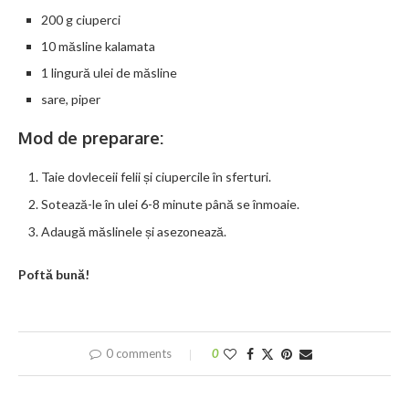
200 g ciuperci
10 măsline kalamata
1 lingură ulei de măsline
sare, piper
Mod de preparare:
Taie dovleceii felii și ciupercile în sferturi.
Sotează-le în ulei 6-8 minute până se înmoaie.
Adaugă măslinele și asezonează.
Poftă bună!
0 comments
0