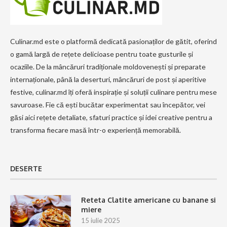
Culinar.md este o platformă dedicată pasionaților de gătit, oferind
o gamă largă de rețete delicioase pentru toate gusturile și
ocaziile. De la mâncăruri tradiționale moldovenești și preparate
internaționale, până la deserturi, mâncăruri de post și aperitive
festive, culinar.md îți oferă inspirație și soluții culinare pentru mese
savuroase. Fie că ești bucătar experimentat sau începător, vei
găsi aici rețete detaliate, sfaturi practice și idei creative pentru a
transforma fiecare masă într-o experiență memorabilă.
DESERTE
Reteta Clatite americane cu banane si
miere
15 iulie 2025