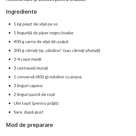
Ingrediente
1 kg piept de vițel pe os
1 linguriță de piper negru boabe
400 g carne de vițel din pulpă
300 g cârnați tip „vânător” (sau cârnați afumați)
3-4 cepe medii
3 castraveți murați
1 conservă (400 g) măsline cu anșoa
3 linguri capere
2 linguri pastă de roșii
Ulei topit (pentru prăjit)
Sare, după gust
Mod de preparare