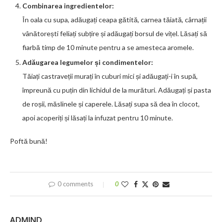
Combinarea ingredientelor:
În oala cu supa, adăugați ceapa gătită, carnea tăiată, cârnații
vânătorești feliați subțire și adăugați borsul de vițel. Lăsați să
fiarbă timp de 10 minute pentru a se amesteca aromele.
Adăugarea legumelor și condimentelor:
Tăiați castraveții murați în cuburi mici și adăugați-i în supă,
împreună cu puțin din lichidul de la murături. Adăugați și pasta
de roșii, măslinele și caperele. Lăsați supa să dea în clocot,
apoi acoperiți și lăsați la infuzat pentru 10 minute.
Poftă bună!
0 comments
0
ADMIND