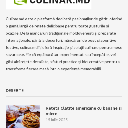
Culinar.md este o platformă dedicată pasionaților de gătit, oferind
o gamă largă de rețete delicioase pentru toate gusturile și
ocaziile. De la mâncăruri tradiționale moldovenești și preparate
internaționale, până la deserturi, mâncăruri de post și aperitive
festive, culinar.md îți oferă inspirație și soluții culinare pentru mese
savuroase. Fie că ești bucătar experimentat sau începător, vei
găsi aici rețete detaliate, sfaturi practice și idei creative pentru a
transforma fiecare masă într-o experiență memorabilă.
DESERTE
Reteta Clatite americane cu banane si
miere
15 iulie 2025