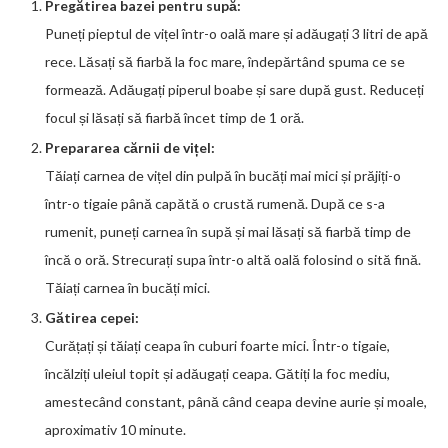
Pregătirea bazei pentru supă:
Puneți pieptul de vițel într-o oală mare și adăugați 3 litri de apă
rece. Lăsați să fiarbă la foc mare, îndepărtând spuma ce se
formează. Adăugați piperul boabe și sare după gust. Reduceți
focul și lăsați să fiarbă încet timp de 1 oră.
Prepararea cărnii de vițel:
Tăiați carnea de vițel din pulpă în bucăți mai mici și prăjiți-o
într-o tigaie până capătă o crustă rumenă. După ce s-a
rumenit, puneți carnea în supă și mai lăsați să fiarbă timp de
încă o oră. Strecurați supa într-o altă oală folosind o sită fină.
Tăiați carnea în bucăți mici.
Gătirea cepei:
Curățați și tăiați ceapa în cuburi foarte mici. Într-o tigaie,
încălziți uleiul topit și adăugați ceapa. Gătiți la foc mediu,
amestecând constant, până când ceapa devine aurie și moale,
aproximativ 10 minute.