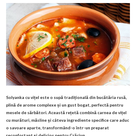
Solyanka cu vițel este o supă tradițională din bucătăria rusă,
plină de arome complexe și un gust bogat, perfectă pentru
mesele de sărbători. Această rețetă combină carnea de vițel
cu murături, măsline și câteva ingrediente specifice care aduc
o savoare aparte, transformând-o într-un preparat
reconfortant și delicios pentru Crăciun.